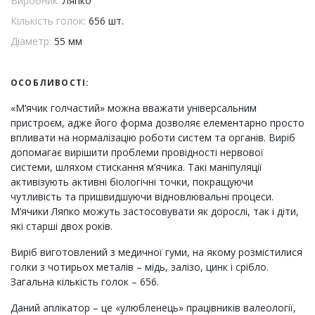
Виробник:
Ляпко
Кількість голок:
656 шт.
Діаметр:
55 мм
ОСОБЛИВОСТІ:
«М’ячик голчастий» можна вважати універсальним
пристроєм, адже його форма дозволяє елементарно просто
впливати на нормалізацію роботи систем та органів. Виріб
допомагає вирішити проблеми провідності нервової
системи, шляхом стискання м’ячика. Такі маніпуляції
активізують активні біологічні точки, покращуючи
чутливість та пришвидшуючи відновлювальні процеси.
М’ячики Ляпко можуть застосовувати як дорослі, так і діти,
які старші двох років.
Виріб виготовлений з медичної гуми, на якому розмістилися
голки з чотирьох металів – мідь, залізо, цинк і срібло.
Загальна кількість голок – 656.
Даний аплікатор – це «улюбленець» працівників валеології,