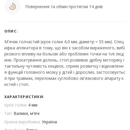
Повернення та обмін протягом 14 днів
ОПИС:
М'ячик голчастий (крок голки 4,0 мм; діаметр ≈ 55 мм). Спец
ифіка аплікатора в тому, що він є засобом вираженого, вибі
ркового впливу на больові або проблемні точки на тілі люд
ини. Прокатування долонь, стоп розвиває дрібну моторику і
тактильну чутливість кінцівок, сприяє розвитку і відновленн
я функцій головного мозку у дітей і дорослих, застосовуєтьс
я при травмах, переломах суглобово-зв'язкового апарату к
истей і стоп.
ХАРАКТЕРИСТИКИ:
Крок голки:
4 мм
Тип:
Валики, м'ячі
Країна виробника:
Україна