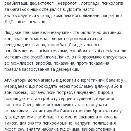
реабілітації, дефектології, неврології, логопедії, психологів
та багатьох інших спеціалістів. Досить часто
застосовується у складі комплексного лікуванні пацієнтів з
ДЦП і після інсультів.
Людське тіло має величезну кількість біологічно-активних
зон, знаючи їх можна з легкістю допомагати при
невідкладних станах, хворобах. Для детального
ознайомлення зі всіма точками, ознайомтесь зі спеціальною
методичкою (посібником) Ляпко, в ній зрозуміло описуються
всі можливості виробів, показання, протипоказання,
правила застосування та дезінфекції.
Аплікатори допомагають відновити енергетичний баланс у
меридіанах, що проходять через проблемну ділянку, або в
зоні проекції органу, який потребує лікування. Вироби
покращують стан і роботу серцево-судинної, нервової
системи. Спеціалісти рекомендують застосовувати
астматикам, так як вироби Ляпко створюю бронхолітичну
дію, що допомагає більш інтенсивно засвоювати кисень.
Також, для зняття психоемоційної напруги, поліпшення
якості сну, зняття набряків під очима, використовуючи