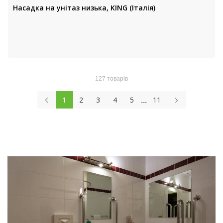
Насадка на унітаз низькa, KING (Італія)
127 товарів
...
1
2
3
4
5
11