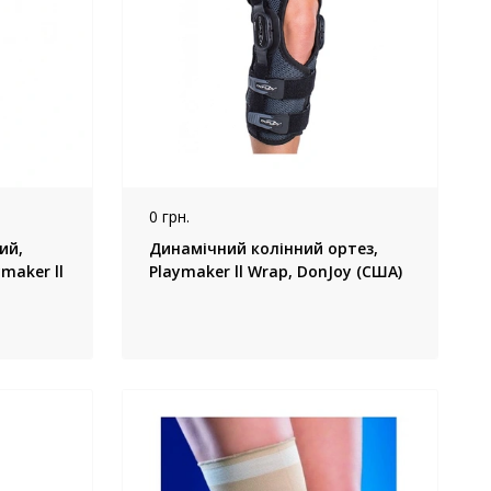
0 грн.
ий,
Динамічний колінний ортез,
maker ll
Playmaker ll Wrap, DonJoy (США)