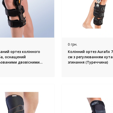
0 грн.
аний ортез колінного
Колінний ортез Aurafix 7
ба, оснащений
см з регулюванням кута
ьованими двовісними
згинання (Туреччина)
ентричними шарнірами
, Orliman, (Іспанія)