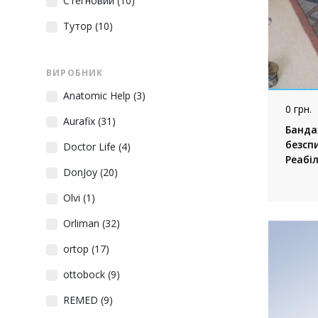
Стегновий
(10)
Тутор
(10)
ВИРОБНИК
Anatomic Help
(3)
0 грн.
Aurafix
(31)
Банда
безсп
Doctor Life
(4)
Реабіл
DonJoy
(20)
Olvi
(1)
Orliman
(32)
ortop
(17)
ottobock
(9)
REMED
(9)