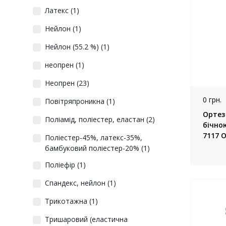
Латекс
(1)
Нейлон
(1)
Нейлон (55.2 %)
(1)
неопрен
(1)
Неопрен
(23)
0 грн.
Повітряпроникна
(1)
Ортез 
Поліамід, поліестер, еластан
(2)
бічною
7117 O
Поліестер-45%, латекс-35%,
бамбуковий поліестер-20%
(1)
Поліефір
(1)
Спандекс, нейлон
(1)
Трикотажна
(1)
Тришаровий (еластична