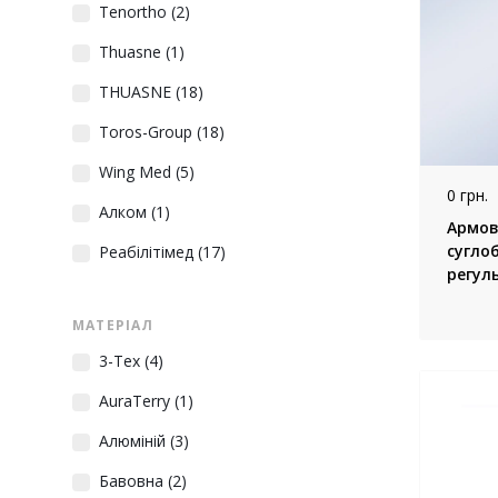
Tenortho
(2)
Thuasne
(1)
THUASNE
(18)
Toros-Group
(18)
Wing Med
(5)
0 грн.
Алком
(1)
Армов
сугло
Реабілітімед
(17)
регул
поліц
OCR200
МАТЕРІАЛ
3-Tex
(4)
AuraTerry
(1)
Алюміній
(3)
Бавовна
(2)