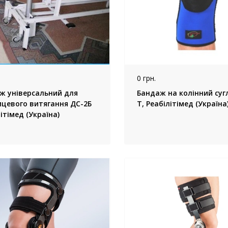
0 грн.
ж універсальний для
Бандаж на колінний суг
ицевого витягання ДС-2Б
Т, Реабілітімед (Україна
ітімед (Україна)