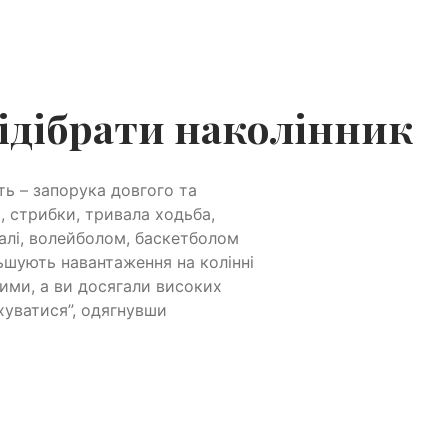
ідібрати наколінник
ть – запорука довгого та
, стрибки, тривала ходьба,
алі, волейболом, баскетболом
ьшують навантаження на колінні
ими, а ви досягали високих
хуватися”, одягнувши