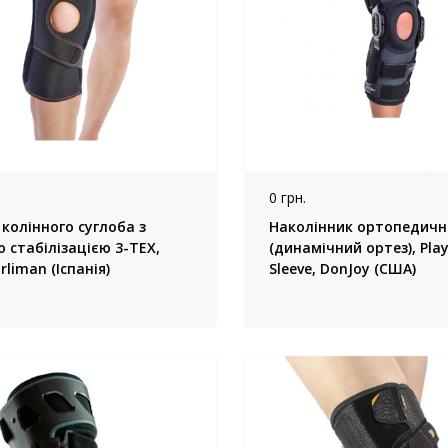
0 грн.
колінного суглоба з
Наколінник ортопедичн
 стабілізацією 3-ТЕХ,
(динамічний ортез), Play
rliman (Іспанія)
Sleeve, DonJoy (США)