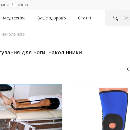
зини в Чернігові
Медтехніка
Ваше здоров'я
Статті
 наколінники
ування для ноги, наколінники
С