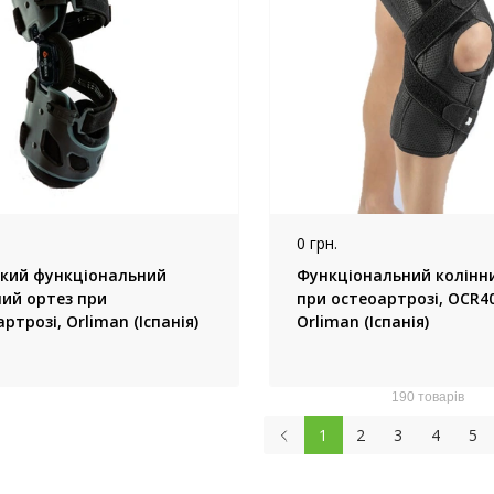
0 грн.
кий функціональний
Функціональний колінн
ний ортез при
при остеоартрозі, OCR40
ртрозі, Orliman (Іспанія)
Orliman (Іспанія)
190 товарів
1
2
3
4
5