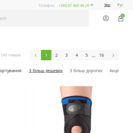
Укр
Рус
Телефон:
+380 67 460 46 26
0
...
1
2
3
4
5
16
190 товарів
ортування:
З більш дешевих
З більш дорогих
Акції