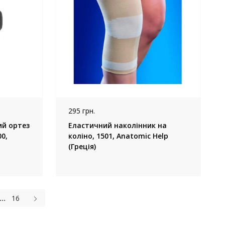
295 грн.
ий ортез
Еластичний наколінник на
0,
коліно, 1501, Anatomic Help
(Греція)
...
16