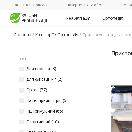
Доставка та оплата
Повернення та обмін
Мага
Реабілітація
Ортопедія
Головна
/
Категорії
/
Ортопедія
/
Пристосування для ноги,
Пристос
ТИП
Для гомілки
(3)
Для фіксації ніг
(2)
Ортез
(77)
Пателярний стріп
(5)
Підтримуючий
(65)
Спортивний
(10)