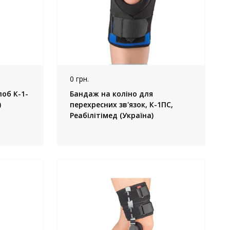
0 грн.
лоб К-1-
Бандаж на коліно для
)
перехресних зв'язок, К-1ПС,
Реабілітімед (Україна)