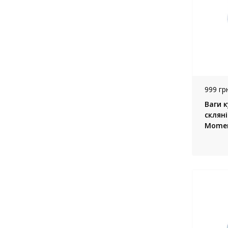
999 грн
Ваги к
скляні
Momer