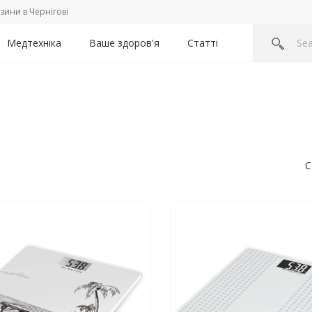
зини в Чернігові
Медтехніка
Ваше здоров'я
Статті
С