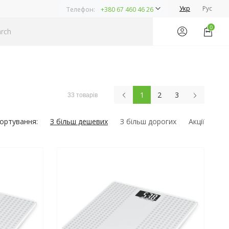
Укр
Рус
Телефон:
+380 67 460 46 26
0
1
2
3
33 товарів
ортування:
З більш дешевих
З більш дорогих
Акції