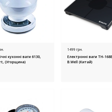
рн.
1499 грн.
чні кухонні ваги 6130,
Електронні ваги TH-168
t, (Угорщина)
B.Well (Китай)