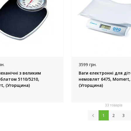
рн.
3599 грн.
еханічні з великим
Ваги електронні для діт
блатом 5110/5210,
немовлят 6475, Momert,
t, (Угорщина)
(Угорщина)
33 товарів
1
2
3