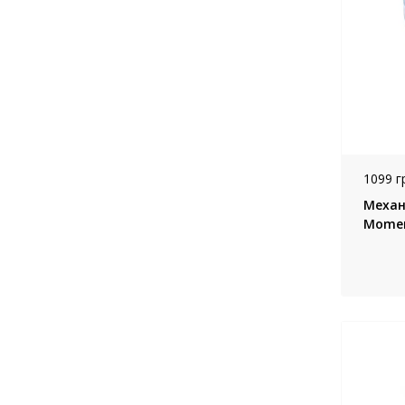
1099 г
Механі
Momer