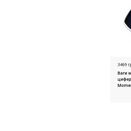
3469 г
Ваги м
цифер
Momer