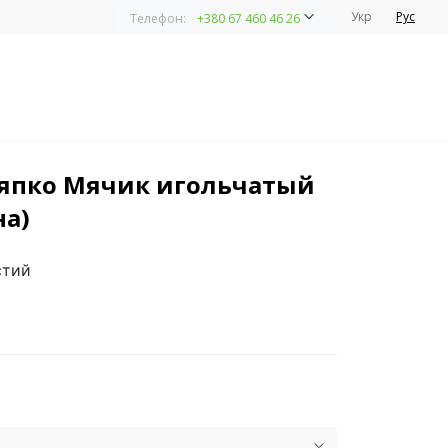
Укр
Рус
Телефон:
+380 67 460 46 26
япко Мячик игольчатый
на)
стий