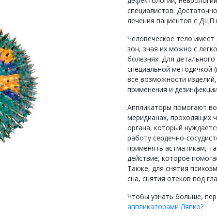
дефектологии, неврологии,
специалистов. Достаточно
лечения пациентов с ДЦП 
Человеческое тело имеет
зон, зная их можно с лег
болезнях. Для детального 
специальной методичкой (
все возможности изделий,
применения и дезинфекции
Аппликаторы помогают вос
меридианах, проходящих ч
органа, который нуждаетс
работу сердечно-сосудист
применять астматикам, та
действие, которое помога
Также, для снятия психоэ
сна, снятия отеков под гл
Чтобы узнать больше, пер
аппликаторами Ляпко?