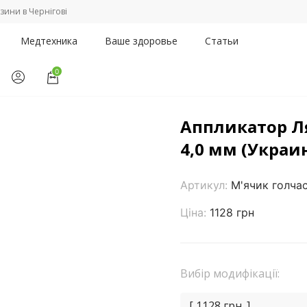
зини в Чернігові
Медтехника
Ваше здоровье
Статьи
0
/
Аппликатор Ляпко Мячик игольчатый 4,0 мм (Украина)
Аппликатор Л
4,0 мм (Украи
Артикул:
М'ячик голча
Ціна:
1128 грн
Вибір модифікації:
[ 1128 грн. ]