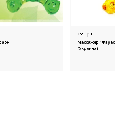
159 грн.
раон
Массажёр "Фараон" (Фар
(Украина)