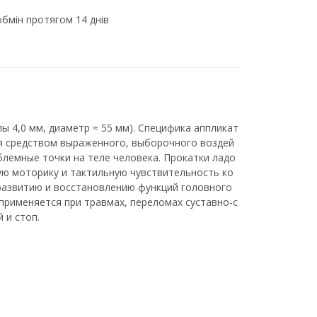
бмін протягом 14 днів
ы 4,0 мм, диаметр ≈ 55 мм). Специфика аппликат
ся средством выраженного, выборочного воздей
блемные точки на теле человека. Прокатки ладо
кую моторику и тактильную чувствительность ко
развитию и восстановлению функций головного
 применяется при травмах, переломах суставно-с
 и стоп.