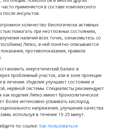
 логопедии, психологов и многих других
 часто применяется в составе комплексного
и после инсультов.
 огромное количество биологически активных
костью помогать при неотложных состояниях,
изучения наличия всех точек, ознакомьтесь со
пособием) Ляпко, в ней понятно описываются
 показания, противопоказания, правила
.
становить энергетический баланс в
ерез проблемный участок, или в зоне проекции
я в лечении. Изделия улучшают состояние и
ой, нервной системы. Специалисты рекомендуют
к как изделия Ляпко имеют бронхолитическое
ет более интенсивно усваивать кислород.
моционального напряжения, улучшение качества
азами, используя в течение 15-25 минут.
ейдите по ссылке:
Как пользоваться