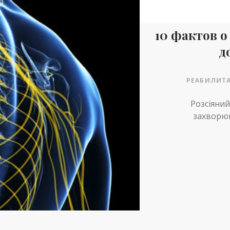
10 фактов о
д
РЕАБИЛИТА
Розсіяний
захворюв