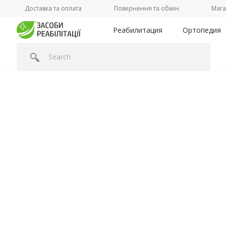
Доставка та оплата
Повернення та обмін
Мага
Реабилитация
Ортопедия
Головна
/
Категорії /
Ваше здоровье
/
Аппликатор Ляпко