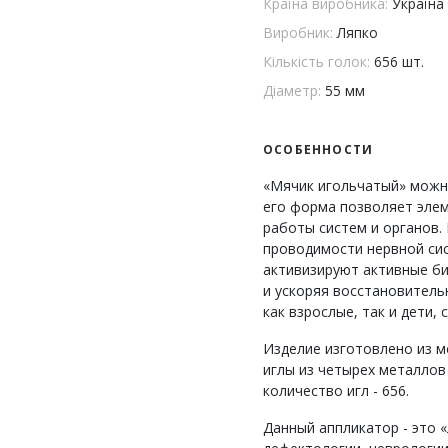
Країна виробника:
Україна
Виробник:
Ляпко
Кількість голок:
656 шт.
Діаметр:
55 мм
ОСОБЕННОСТИ
«Мячик игольчатый» можн
его форма позволяет эле
работы систем и органов
проводимости нервной сис
активизируют активные би
и ускоряя восстановитель
как взрослые, так и дети, 
Изделие изготовлено из м
иглы из четырех металлов 
количество игл - 656.
Данный аппликатор - это 