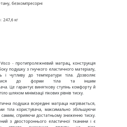
етану, безкомпресорні
а:
247,6 кг
r Visco - протипролежневий матрац, конструкція
боку подушку з гнучкого еластичного матеріалу,
ь і чутливу до температури тіла. Дозволяє
уватися до форми тіла та іншим
ача. Це гарантує виняткову ступінь комфорту й
іло шляхом мінімізації пікових рівнів тиску.
тична подушка всередині матраца нагрівається,
и тіла користувача, максимально збільшуючи
м самим, сприяючи достатньому зниженню тиску.
ний з двостороннього еластичної тканини і є