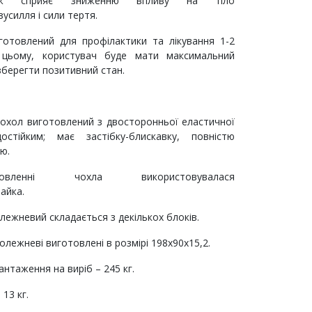
ож сприяє зниженню впливу на тіло
усилля і сили тертя.
готовлений для профілактики та лікування 1-2
 цьому, користувач буде мати максимальний
берегти позитивний стан.
охол виготовлений з двосторонньої еластичної
остійким; має застібку-блискавку, повністю
ю.
вленні чохла використовувалася
айка.
ежневий складається з декількох блоків.
лежневі виготовлені в розмірі 198х90х15,2.
нтаження на виріб – 245 кг.
 13 кг.