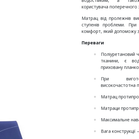
водостійким, а так
користувача поперечного з
Матрац від пролежнів ви
ступенів проблеми. При
комфорт, який допоможу з
Переваги
Поліуретановий ч
тканини, є вод
приховану планко
При вигото
високочастотна п
Матрац протипрол
Матраци протипро
Максимальне нава
Вага конструкції –