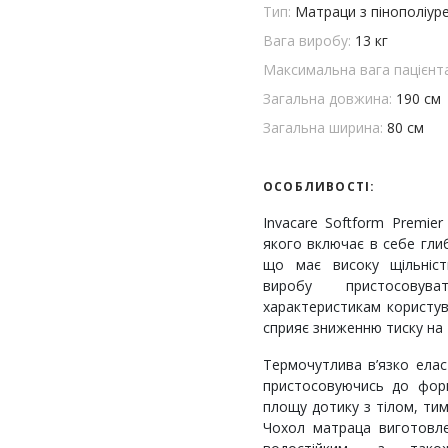
Тип:
Матраци з пінополіур
Вага виробу:
13 кг
Максимальна вага пацієнт
Загальна довжина:
190 см
Загальна ширина:
80 см
ОСОБЛИВОСТІ:
Invacare Softform Premie
якого включає в себе гли
що має високу щільніст
виробу пристосов
характеристикам користув
сприяє зниженню тиску на т
Термочутлива в’язко елас
пристосовуючись до форм
площу дотику з тілом, ти
Чохол матраца виготовле