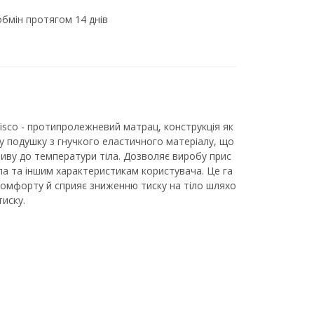
бмін протягом 14 днів
Visco - протипролежневий матрац, конструкція як
у подушку з гнучкого еластичного матеріалу, що
тливу до температури тіла. Дозволяє виробу прис
а та іншим характеристикам користувача. Це га
комфорту й сприяє зниженню тиску на тіло шляхо
тиску.