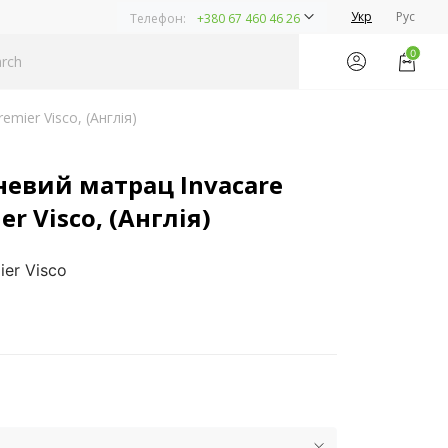
Укр
Рус
Телефон:
+380 67 460 46 26
0
mier Visco, (Англія)
евий матрац Invacare
er Visco, (Англія)
ier Visco