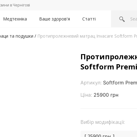
зини в Чернігові
Медтехніка
Ваше здоров'я
Статті
аци та подушки
/
Протипролежневий матрац Invacare Softform Pre
Протипролежн
Softform Premi
Артикул:
Softform Prem
Ціна:
25900 грн
Вибір модифікації:
[ 25900 грн. ]