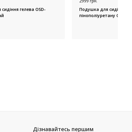
2999 грн.
 сидіння гелева OSD-
Подушка для сидіння, з
ай
пінополіуретану OSD-W
Дізнавайтесь першим