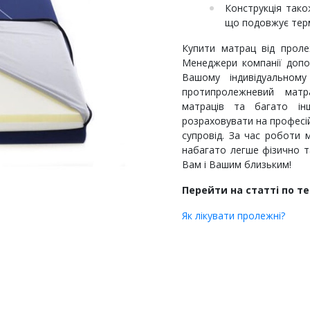
Конструкція тако
що подовжує терм
Купити матрац від пролеж
Менеджери компанії допо
Вашому індивідуальном
протипролежневий матр
матраців та багато і
розраховувати на професій
супровід. За час роботи 
набагато легше фізично т
Вам і Вашим близьким!
Перейти на статті по те
Як лікувати пролежні?