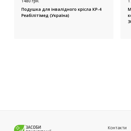
1480 грн.
1
Подушка для інвалідного крісла КР-4
М
Реабілітімед (Україна)
к
3
Контакти