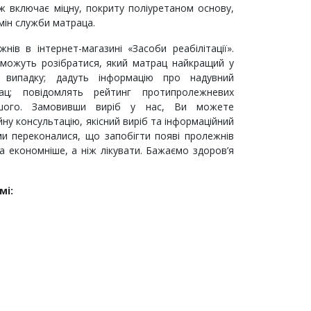
ж включає міцну, покриту поліуретаном основу,
ін служби матраца.
нів в інтернет-магазині «Засоби реабілітації».
можуть розібратися, який матрац найкращий у
у випадку; дадуть інформацію про надувний
ац; повідомлять рейтинг протипролежневих
ншого. Замовивши виріб у нас, Ви можете
ну консультацію, якісний виріб та інформаційний
ми переконалися, що запобігти появі пролежнів
а економніше, а ніж лікувати. Бажаємо здоров’я
мі: