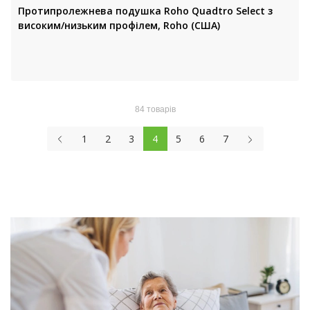
Протипролежнева подушка Roho Quadtro Select з
високим/низьким профілем, Roho (США)
84 товарів
1
2
3
4
5
6
7