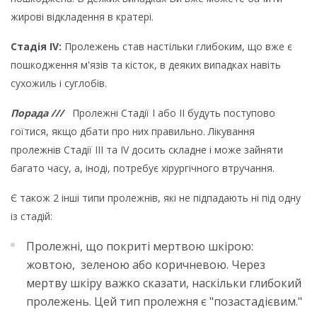
жирові відкладення в кратері.
Стадія IV:
Пролежень став настільки глибоким, що вже є
пошкодження м'язів та кісток, в деяких випадках навіть
сухожиль і суглобів.
Порада ///
Пролежні Стадії I або II будуть поступово
гоїтися, якщо дбати про них правильно. Лікування
пролежнів Стадії III та IV досить складне і може зайняти
багато часу, а, іноді, потребує хірургічного втручання.
Є також 2 інші типи пролежнів, які не підпадають ні під одну
із стадій:
Пролежні, що покриті мертвою шкірою:
жовтою, зеленою або коричневою. Через
мертву шкіру важко сказати, наскільки глибокий
пролежень. Цей тип пролежня є "позастадієвим."