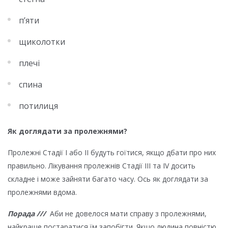
п’яти
щиколотки
плечі
спина
потилиця
Як доглядати за пролежнями?
Пролежні Стадії I або II будуть гоїтися, якщо дбати про них
правильно. Лікування пролежнів Стадії III та IV досить
складне і може зайняти багато часу. Ось як доглядати за
пролежнями вдома.
Порада ///
Аби не довелося мати справу з пролежнями,
найкраще постаратися їм запобігти. Якщо людина повністю