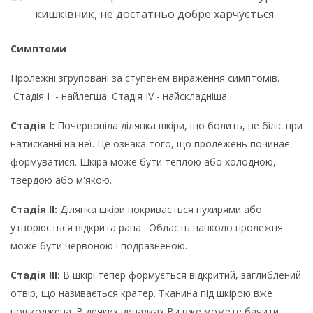
кишківник, не достатньо добре харчується
Симптоми
Пролежні згруповані за ступенем вираження симптомів.
Стадія I - найлегша. Стадія IV - найскладніша.
Стадія І:
Почервоніла ділянка шкіри, що болить, не біліє при
натисканні на неї. Це ознака того, що пролежень починає
формуватися. Шкіра може бути теплою або холодною,
твердою або м'якою.
Стадія II:
Ділянка шкіри покривається пухирями або
утворюється відкрита рана . Область навколо пролежня
може бути червоною і подразненою.
Стадія III:
В шкірі тепер формується відкритий, заглиблений
отвір, що називається кратер. Тканина під шкірою вже
пошкоджена. В деяких випадках Ви вже можете бачити