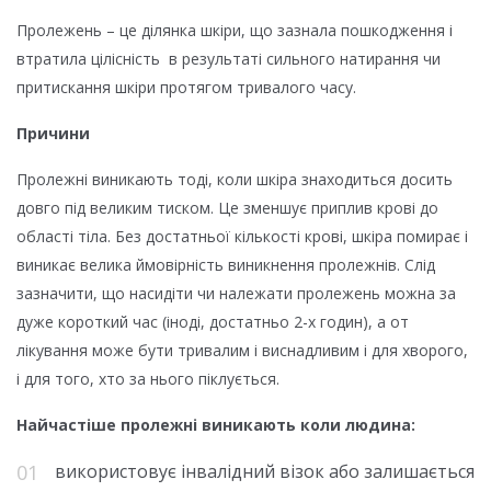
Пролежень – це ділянка шкіри, що зазнала пошкодження і
втратила цілісність в результаті сильного натирання чи
притискання шкіри протягом тривалого часу.
Причини
Пролежні виникають тоді, коли шкіра знаходиться досить
довго під великим тиском. Це зменшує приплив крові до
області тіла. Без достатньої кількості крові, шкіра помирає і
виникає велика ймовірність виникнення пролежнів. Слід
зазначити, що насидіти чи належати пролежень можна за
дуже короткий час (іноді, достатньо 2-х годин), а от
лікування може бути тривалим і виснадливим і для хворого,
і для того, хто за нього піклується.
Найчастіше пролежні виникають коли людина:
використовує інвалідний візок або залишається