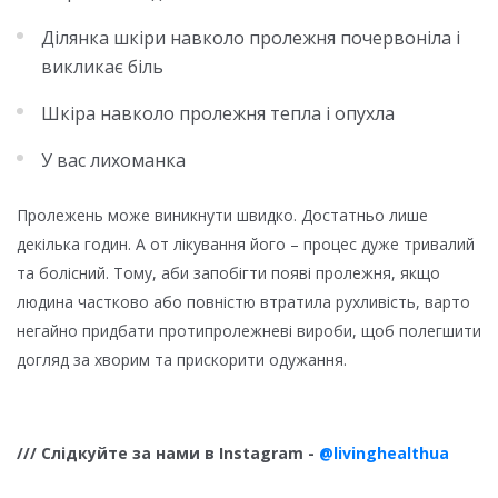
Ділянка шкіри навколо пролежня почервоніла і
викликає біль
Шкіра навколо пролежня тепла і опухла
У вас лихоманка
Пролежень може виникнути швидко. Достатньо лише
декілька годин. А от лікування його – процес дуже тривалий
та болісний. Тому, аби запобігти появі пролежня, якщо
людина частково або повністю втратила рухливість, варто
негайно придбати протипролежневі вироби, щоб полегшити
догляд за хворим та прискорити одужання.
/// Слідкуйте за нами в Instagram
-
@livinghealthua