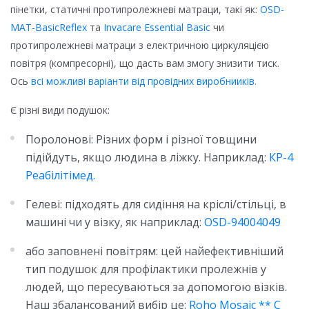
пінетки, статичні протипролежневі матраци, такі як:
OSD-
MAT-BasicReflex
та
Invacare Essential Basic
чи
протипролежневі матраци з електричною циркуляцією
повітря (компресорні), що дасть вам змогу знизити тиск.
Ось
всі можливі варіанти від провідних виробнииків.
Є різні види подушок:
Поролонові: Різних форм і різної товщини
підійдуть, якщо людина в ліжку. Наприклад:
КР-4
Реабілітімед.
Гелеві: підходять для сидіння на кріслі/стільці, в
машині чи у візку, як наприклад:
OSD-94004049
або заповнені повітрям: цей найефективніший
тип подушок для профілактики пролежнів у
людей, що пересуваються за допомогою візків.
Наш збалансований вибір це:
Roho Mosaic ** C