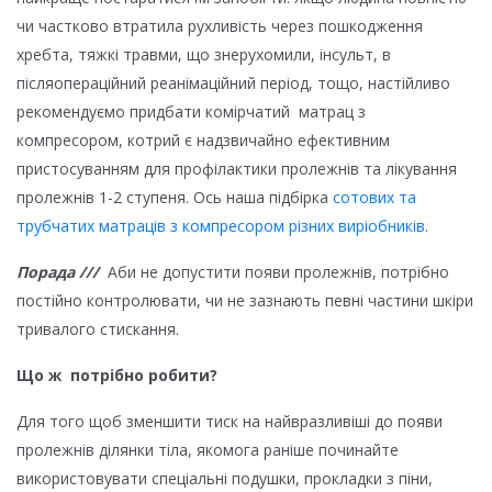
чи частково втратила рухливість через пошкодження
хребта, тяжкі травми, що знерухомили, інсульт, в
післяопераційний реанімаційний період, тощо, настійливо
рекомендуємо придбати комірчатий матрац з
компресором, котрий є надзвичайно ефективним
пристосуванням для профілактики пролежнів та лікування
пролежнів 1-2 ступеня. Ось наша підбірка
сотових та
трубчатих матраців з компресором різних виріобників
.
Порада ///
Аби не допустити появи пролежнів, потрібно
постійно контролювати, чи не зазнають певні частини шкіри
тривалого стискання.
Що ж потрібно робити?
Для того щоб зменшити тиск на найвразливіші до появи
пролежнів ділянки тіла, якомога раніше починайте
використовувати спеціальні подушки, прокладки з піни,