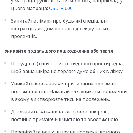
у матраца функції статики. Як ось, наприклад, у
цього матраца:
OSD-F-600
Запитайте лікаря про будь-які спеціальні
інструкції для домашнього догляду таких
пролежнів.
Уникайте подальшого пошкодження або тертя
Попудріть (типу посипте пудрою) простирадла,
щоб ваша шкіра не терлася дуже об них в ліжку.
Уникайте ковзання чи притирання при зміні
положення тіла. Намагайтеся уникати положення,
в якому ви створюєте тиск на пролежень.
Доглядайте за вашою здоровою шкірою,
постійно тримаючи її чистою та зволоженою.
Перевіряйте вашу шкіру на пролежні кожного