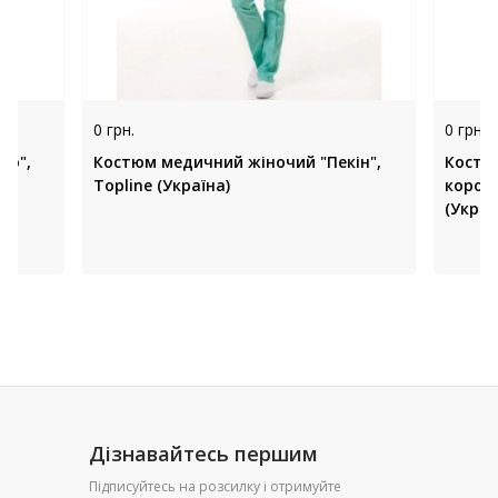
0 грн.
0 грн.
іо",
Костюм медичний жіночий "Пекін",
Костю
Topline (Україна)
коротк
(Украї
Дізнавайтесь першим
Підписуйтесь на розсилку і отримуйте