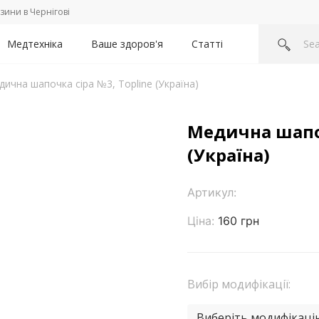
зини в Чернігові
Медтехніка
Ваше здоров'я
Статті
ична шапочка сіра №3, Topline (Україна)
Медична шапоч
(Україна)
Артикул:
Ціна:
160 грн
Вибір модифікації:
Виберіть модифікаці