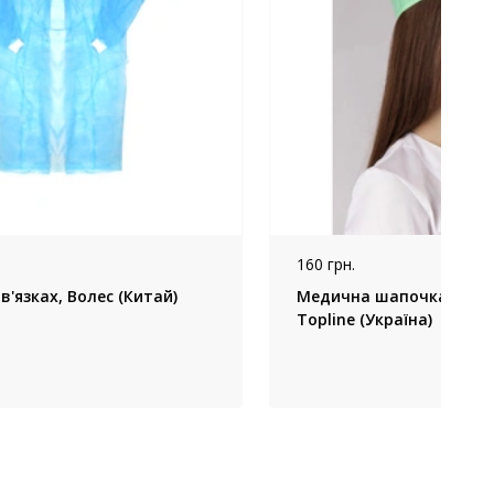
160 грн.
в'язках, Волес (Китай)
Медична шапочка сала
Topline (Україна)