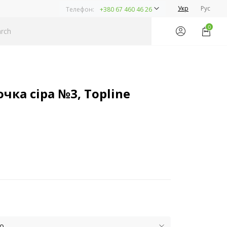
Укр
Рус
Телефон:
+380 67 460 46 26
0
ка сіра №3, Topline
ю