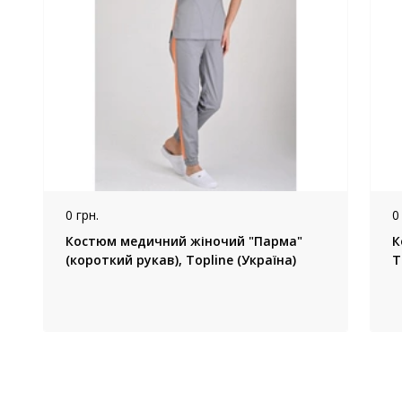
0 грн.
0
Костюм медичний жіночий "Парма"
К
(короткий рукав), Topline (Україна)
T