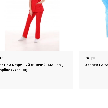
 грн.
28 грн.
остюм медичний жіночий "Маніла",
Халати на за
opline (Україна)