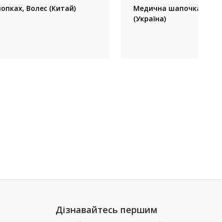
опках, Волес (Китай)
Медична шапочка чорна
(Україна)
Дізнавайтесь першим