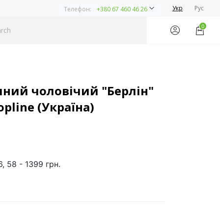
Укр
Рус
Телефон:
+380 67 460 46 26
0
ний чоловічий "Берлін"
opline (Україна)
6, 58 - 1399 грн.