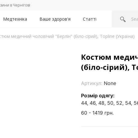
зини в Чернігові
Медтехніка
Ваше здоров'я
Статті
тюм медичний чоловічий "Берлін" (біло-сірий), Topline (Україна)
Костюм медич
(біло-сірий), T
Артикул:
None
Розмір одягу:
44, 46, 48, 50, 52, 54, 5
60 - 1419 грн.