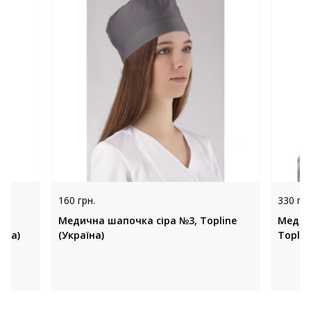
160 грн.
330 грн
Медична шапочка сіра №3, Topline
Медич
їна)
(Україна)
Toplin