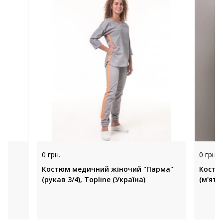
0 грн.
0 грн.
Костюм медичний жіночий "Парма"
Костю
(рукав 3/4), Topline (Україна)
(м'ятн