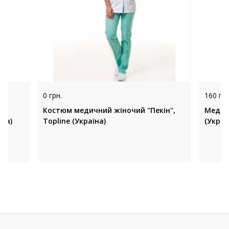
0 грн.
160 грн
Костюм медичний жіночий "Пекін",
Медич
їна)
Topline (Україна)
(Украї