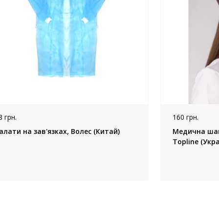
8 грн.
160 грн.
алати на зав'язках, Волес (Китай)
Медична шап
Topline (Укра