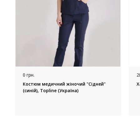
0 грн.
2
Костюм медичний жіночий "Сідней"
Х
(синій), Topline (Україна)