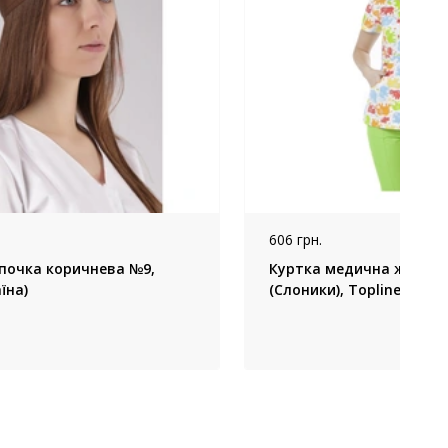
606 грн.
очка коричнева №9,
Куртка медична жіноча 
їна)
(Слоники), Topline (Укра