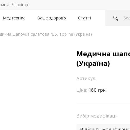
зини в Чернігові
Медтехніка
Ваше здоров'я
Статті
дична шапочка салатова №5, Topline (Україна)
Медична шапоч
(Україна)
Артикул:
Ціна:
160 грн
Вибір модифікації:
Виберіть модифікаці