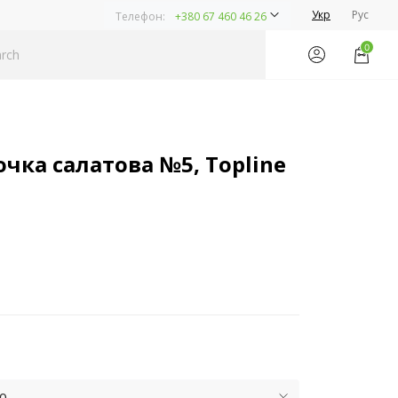
Укр
Рус
Телефон:
+380 67 460 46 26
0
ка салатова №5, Topline
ю