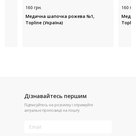
160 грн.
160 грн
Медична шапочка рожева №1,
Медич
Topline (Україна)
Toplin
Дізнавайтесь першим
Підписуйтесь на розсилку і отримуйте
актуальні пропозиції на пошту