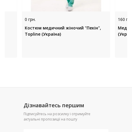
0 грн.
160 грн
Костюм медичний жіночий "Пекін",
Медич
Topline (Україна)
(Украї
Дізнавайтесь першим
Підписуйтесь на розсилку і отримуйте
актуальні пропозиції на пошту