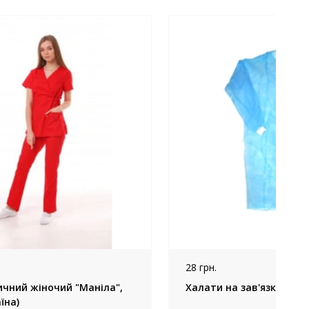
28 грн.
чний жіночий "Маніла",
Халати на зав'язках, Во
їна)