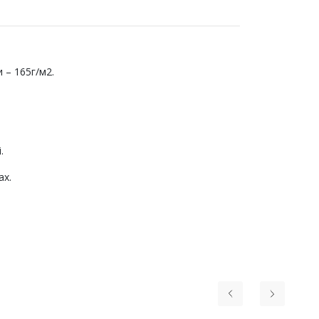
 – 165г/м2.
.
ах.