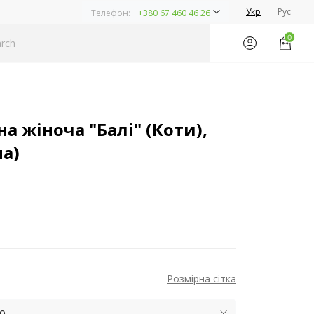
Укр
Рус
Телефон:
+380 67 460 46 26
0
а жіноча "Балі" (Коти),
на)
Розмірна сітка
ю