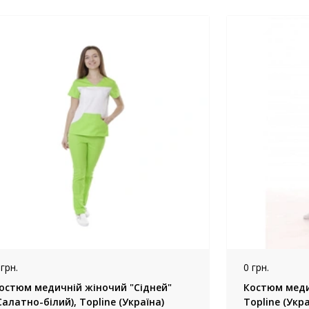
 грн.
0 грн.
остюм медичній жіночий "Сідней"
Костюм меди
Салатно-білий), Topline (Україна)
Topline (Укра