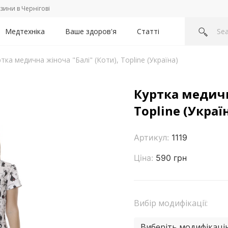
зини в Чернігові
Медтехніка
Ваше здоров'я
Статті
тка медична жіноча "Балі" (Коти), Topline (Україна)
Куртка медичн
Topline (Украї
Артикул:
1119
Ціна:
590 грн
Вибір модифікації:
Виберіть модифікаці