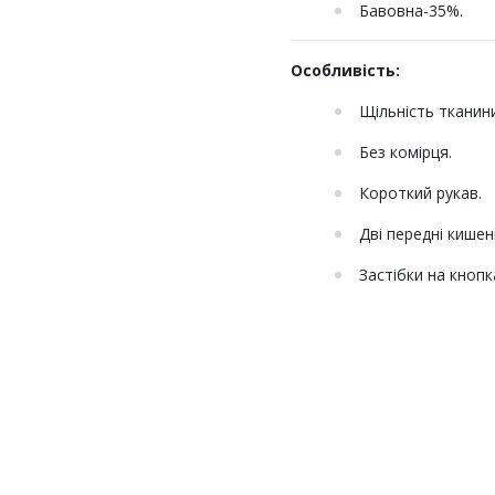
Бавовна-35%.
Особливість:
Щільність тканини
Без комірця.
Короткий рукав.
Дві передні кишені
Застібки на кнопк