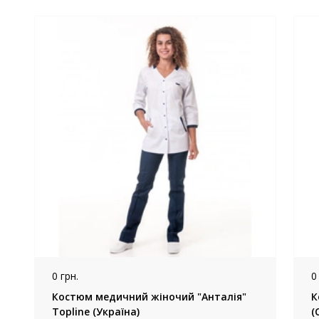
0 грн.
0
Костюм медичний жіночий "Анталія"
К
Topline (Україна)
(