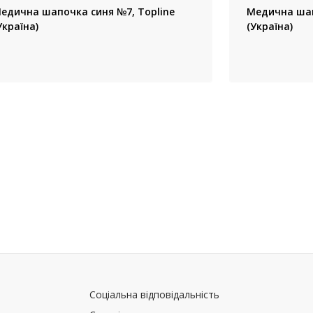
едична шапочка синя №7, Topline
Медична шап
Україна)
(Україна)
Соціальна відповідальність