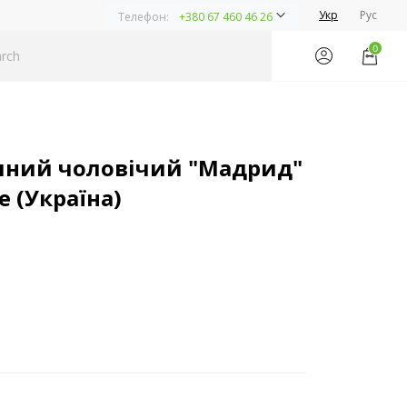
Укр
Рус
Телефон:
+380 67 460 46 26
0
ний чоловічий "Мадрид"
e (Україна)