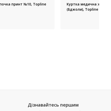
очка принт №10, Topline
Куртка медична жіноча 
(Бджоли), Topline (Украї
Дізнавайтесь першим