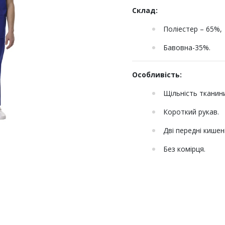
Склад:
Поліестер – 65%,
Бавовна-35%.
Особливість:
Щільність тканини
Короткий рукав.
Дві передні кишені
Без комірця.