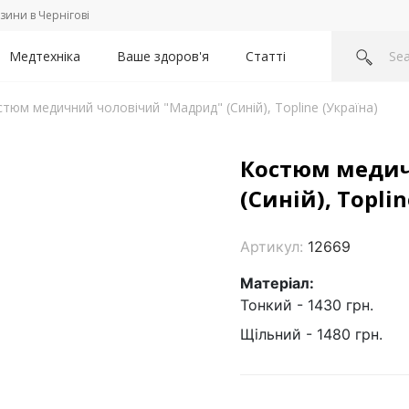
зини в Чернігові
Медтехніка
Ваше здоров'я
Статті
тюм медичний чоловічий "Мадрид" (Синій), Topline (Україна)
Костюм медич
(Синій), Toplin
Артикул:
12669
Матеріал:
Тонкий - 1430 грн.
Щільний - 1480 грн.