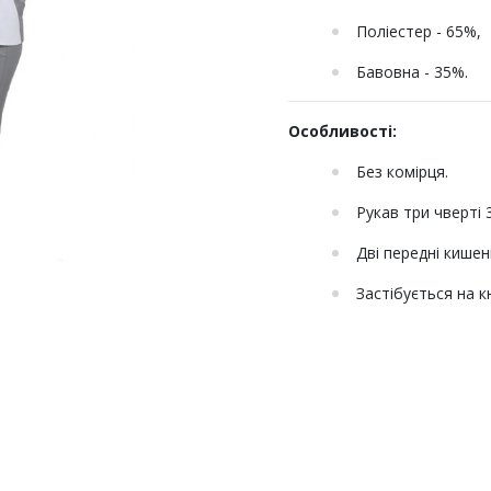
Поліестер - 65%,
Бавовна - 35%.
Особливості:
Без комірця.
Рукав три чверті 3
Дві передні кишен
Застібується на к