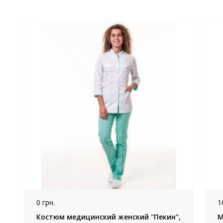
0 грн.
1
Костюм медицинский женский "Пекин",
М