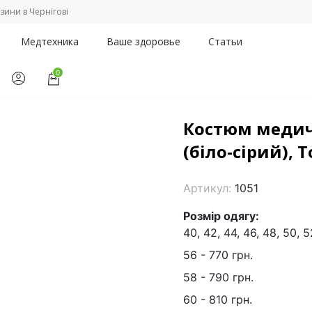
зини в Чернігові
Медтехника
Ваше здоровье
Статьи
0
да
/
Костюм медичний жіночий "Ніцца" (біло-сірий), Topline (Украї
Костюм медич
(біло-сірий), T
Артикул:
1051
Розмір одягу:
40, 42, 44, 46, 48, 50, 5
56 - 770 грн.
58 - 790 грн.
60 - 810 грн.