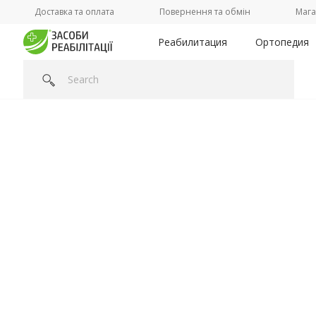
Доставка та оплата
Повернення та обмін
Мага
Реабилитация
Ортопедия
Головна
/
Категорії /
Ваше здоровье
/
Медицинская одеж