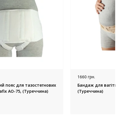
1660 грн.
й пояс для тазостегнових
Бандаж для вагітних, Au
afix AO-75, (Туреччина)
(Туреччина)