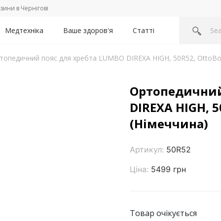
зини в Чернігові
Медтехніка
Ваше здоров'я
Статті
топедичний пояс для хребта LUMBO DIREXA HIGH, 50R52, OttoBo
Ортопедичний
DIREXA HIGH, 5
(Німеччина)
Артикул:
50R52
Ціна:
5499 грн
Товар очікується