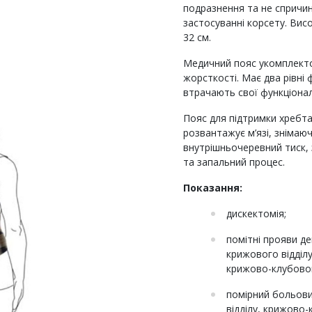
подразнення та не спричи
застосуванні корсету. Вис
32 см.
Медичний пояс укомплект
жорсткості. Має два рівні ф
втрачають свої функціонал
Пояс для підтримки хребта
розвантажує м’язі, знімаю
внутрішньочеревний тиск, 
та запальний процес.
Показання:
дискектомія;
помітні прояви д
крижового відділ
крижово-клубовог
помірний больови
відділу, крижово