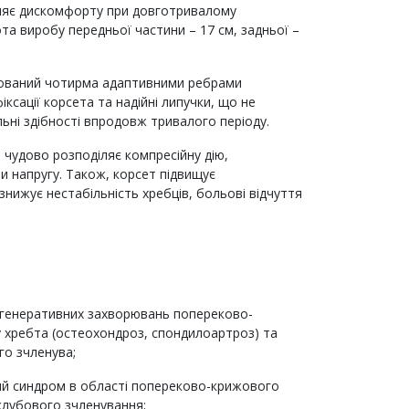
няє дискомфорту при довготривалому
ота виробу передньої частини – 17 см, задньої –
ований чотирма адаптивними ребрами
іксації корсета та надійні липучки, що не
ьні здібності впродовж тривалого періоду.
 чудово розподіляє компресійну дію,
чи напругу. Також, корсет підвищує
знижує нестабільність хребців, больові відчуття
егенеративних захворювань попереково-
у хребта (остеохондроз, спондилоартроз) та
о зчленува;
й синдром в області попереково-крижового
-клубового зчленування;