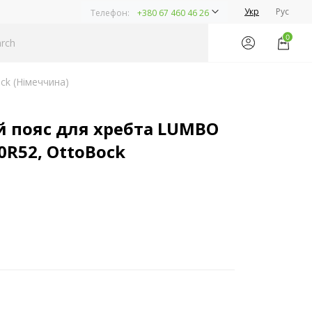
Укр
Рус
Телефон:
+380 67 460 46 26
0
ck (Німеччина)
 пояс для хребта LUMBO
0R52, OttoBock