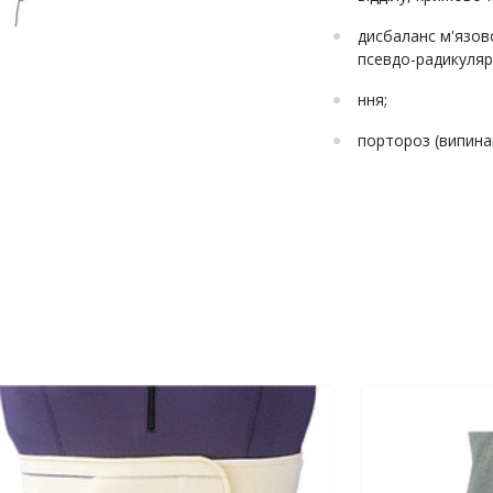
дисбаланс м'язов
псевдо-радикуляр
ння;
портороз (випина