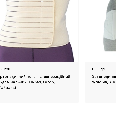
80 грн.
1590 грн.
ртопедичний пояс післяопераційний
Ортопедични
бдомінальний, EB-669, Ortop,
суглобів, Aur
Тайвань)