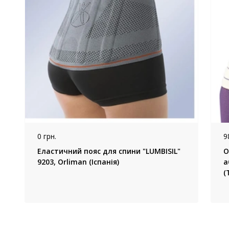
0 грн.
9
Еластичний пояс для спини "LUMBISIL"
О
9203, Orliman (Іспанія)
а
(