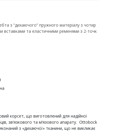
ебта з “дихаючого” пружного матеріалу з чотир
и вставками та еластичними ременями з 2-точк
й
на
вий корсет, що виготовлений для надійної
ебців, зв’язкового та м’язового апарату. Ottobock
иконаний з «дихаючої» тканини, що не викликає