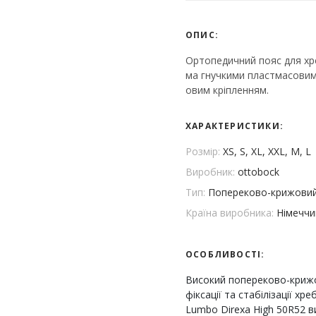
ОПИС:
Ортопедичний пояс для хр
ма гнучкими пластмасовим
овим кріпленням.
ХАРАКТЕРИСТИКИ:
Розмір:
XS, S, XL, XXL, M, L
Виробник:
ottobock
Тип:
Попереково-крижови
Країна виробника:
Німеччи
ОСОБЛИВОСТІ:
Високий попереково-крижо
фіксації та стабілізації хр
Lumbo Direxa High 50R52 в