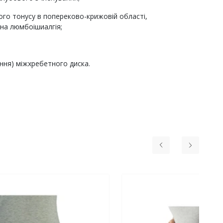
ого тонусу в попереково-крижовій області,
на люмбоішиалгія;
ння) міжхребетного диска.