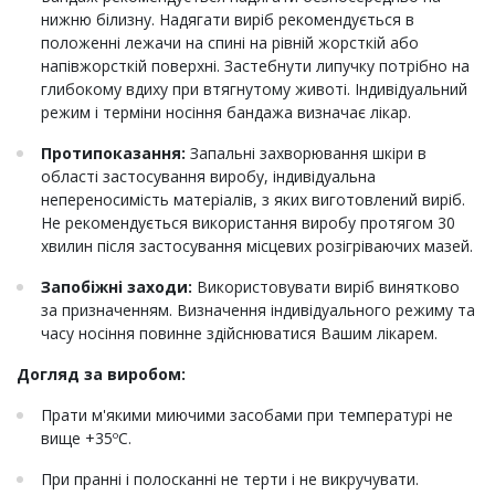
нижню білизну. Надягати виріб рекомендується в
положенні лежачи на спині на рівній жорсткій або
напівжорсткій поверхні. Застебнути липучку потрібно на
глибокому вдиху при втягнутому животі. Індивідуальний
режим і терміни носіння бандажа визначає лікар.
Протипоказання:
Запальні захворювання шкіри в
області застосування виробу, індивідуальна
непереносимість матеріалів, з яких виготовлений виріб.
Не рекомендується використання виробу протягом 30
хвилин після застосування місцевих розігріваючих мазей.
Запобіжні заходи:
Використовувати виріб винятково
за призначенням. Визначення індивідуального режиму та
часу носіння повинне здійснюватися Вашим лікарем.
Догляд за виробом:
Прати м'якими миючими засобами при температурі не
вище +35ºС.
При пранні і полосканні не терти і не викручувати.