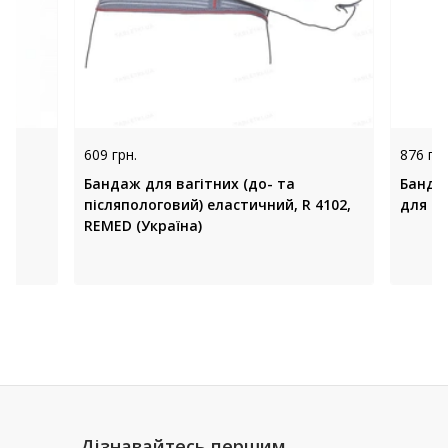
609 грн.
876 грн
Бандаж для вагітних (до- та
Банда
післяпологовий) еластичний, R 4102,
REMED (Україна)
Дізнавайтесь першим