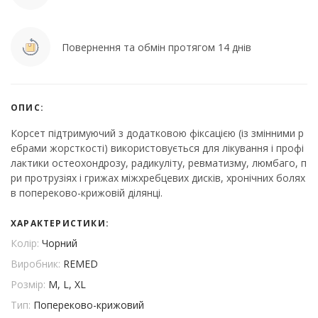
Повернення та обмін протягом 14 днів
ОПИС:
Корсет підтримуючий з додатковою фіксацією (із змінними р
ебрами жорсткості) використовується для лікування і профі
лактики остеохондрозу, радикуліту, ревматизму, люмбаго, п
ри протрузіях і грижах міжхребцевих дисків, хронічних болях
в попереково-крижовій ділянці.
ХАРАКТЕРИСТИКИ:
Колір:
Чорний
Виробник:
REMED
Розмір:
M, L, XL
Тип:
Попереково-крижовий