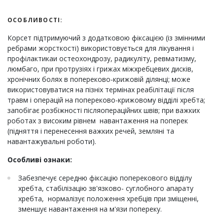
ОСОБЛИВОСТІ:
Корсет підтримуючий з додатковою фіксацією (із змінними
ребрами жорсткості) використовується для лікування і
профілактикаи остеохондрозу, радикуліту, ревматизму,
люмбаго, при протрузіях і грижах міжхребцевих дисків,
хронічних болях в попереково-крижовій ділянці; може
використовуватися на пізніх термінах реабілітації після
травм і операцій на попереково-крижовому відділі хребта;
запобігає розбіжності післяопераційних швів; при важких
роботах з високим рівнем навантаження на поперек
(підняття і перенесення важких речей, земляні та
навантажувальні роботи).
Особливі ознаки:
Забезпечує середню фіксацію поперекового відділу
хребта, стабілізацію зв'язково- суглобного апарату
хребта, нормалізує положення хребців при зміщенні,
зменшує навантаження на м'язи попереку.