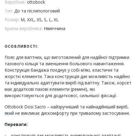
Виробник:
ottobock
Тип:
До та післяпологовий
Розмір:
M, XXL, XS, S, L, XL
Країна виробника:
Німеччина
ОСОБЛИВОСТІ:
Пояс для вагітних, що виготовлений для надійної підтримки
тазового кільця та зменшення больового навантаження.
Конструкція бандажа поєднує у собі м’які, еластичні та
жорсткі елементи. Така конструкція дає можливість надійно
та індивідуально адаптувати виріб під вагітну. Також, корсет
має додаткові пахові елементи (ремені), які
використовуються для додаткової, сильнішої фіксації.
Ottobock Dosi Sacro – найзручніший та найнадійніший виріб,
який не викликає дискомфорту при тривалому застосуванні.
Переваги:
конструкція дає можливість індивідуальної адаптації;