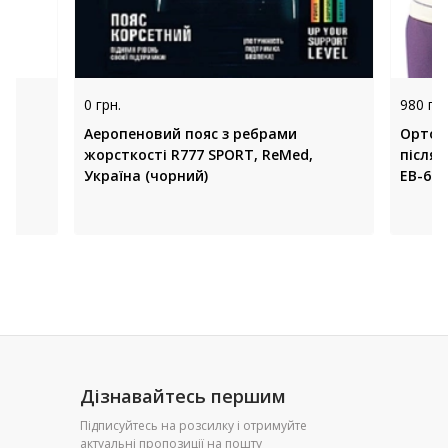
0 грн.
980 грн
Аеропеновий пояс з ребрами
Ортоп
жорсткості R777 SPORT, ReMed,
після
Україна (чорний)
EB-669
Дізнавайтесь першим
Підписуйтесь на розсилку і отримуйте
актуальні пропозиції на пошту