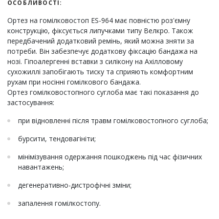
ОСОБЛИВОСТІ:
Ортез на гомілковостоп ES-964 має повністю роз'ємну
конструкцію, фіксується липучками типу Велкро. Також
передбачений додатковий ремінь, який можна зняти за
потреби. Він забезпечує додаткову фіксацію бандажа на
нозі. Гіпоалергенні вставки з силікону на Ахілловому
сухожиллі запобігають тиску та сприяють комфортним
рухам при носінні гомілкового бандажа.
Ортез гомілковостопного суглоба має такі показання до
застосування:
при відновленні після травм гомілковостопного суглоба;
бурсити, тендовагініти;
мінімізування одержання пошкоджень під час фізичних
навантажень;
дегенеративно-дистрофічні зміни;
запалення гомілкостопу.