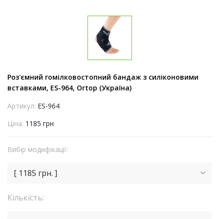
Роз'ємний гомілковостопний бандаж з силіконовими
вставками, ES-964, Ortop (Україна)
Артикул:
ES-964
Ціна:
1185 грн
Вибір модифікації:
[ 1185 грн. ]
Кількість: