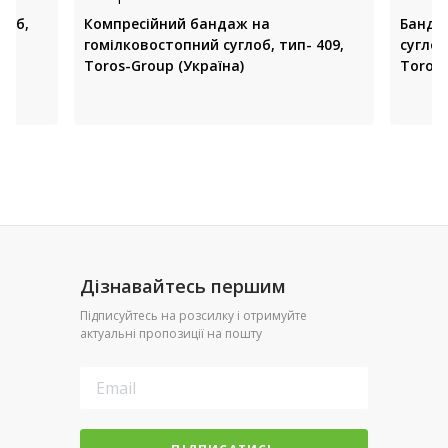
лоб,
Компресійний бандаж на
Банда
гомілковостопний суглоб, тип- 409,
суглоб
Toros-Group (Україна)
Toros 
Дізнавайтесь першим
Підписуйтесь на розсилку і отримуйте
актуальні пропозиції на пошту