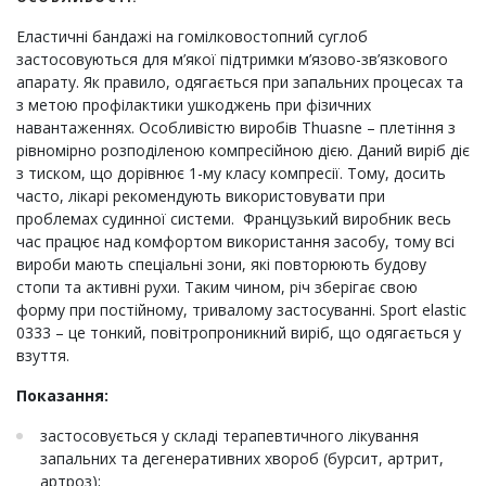
Еластичні бандажі на гомілковостопний суглоб
застосовуються для м’якої підтримки м’язово-зв’язкового
апарату. Як правило, одягається при запальних процесах та
з метою профілактики ушкоджень при фізичних
навантаженнях. Особливістю виробів Thuasne – плетіння з
рівномірно розподіленою компресійною дією. Даний виріб діє
з тиском, що дорівнює 1-му класу компресії. Тому, досить
часто, лікарі рекомендують використовувати при
проблемах судинної системи. Французький виробник весь
час працює над комфортом використання засобу, тому всі
вироби мають спеціальні зони, які повторюють будову
стопи та активні рухи. Таким чином, річ зберігає свою
форму при постійному, тривалому застосуванні. Sport elastic
0333 – це тонкий, повітропроникний виріб, що одягається у
взуття.
Показання:
застосовується у складі терапевтичного лікування
запальних та дегенеративних хвороб (бурсит, артрит,
артроз);