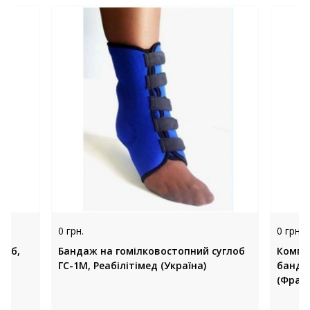
0 грн.
0 грн.
лоб,
Бандаж на гомілковостопний суглоб
Компр
ГС-1М, Реабілітімед (Україна)
бандаж
(Франц