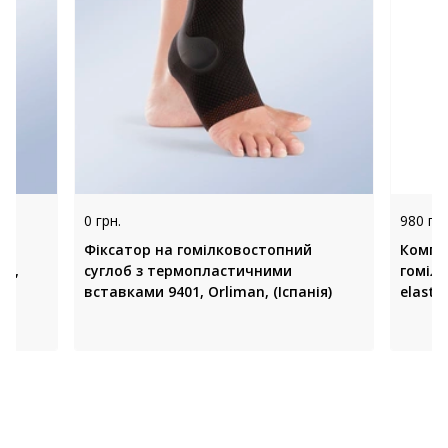
0 грн.
980 грн
Фіксатор на гомілковостопний
Компр
83,
суглоб з термопластичними
гомілк
вставками 9401, Orliman, (Іспанія)
elasti