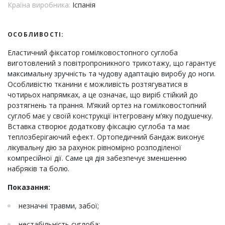
Країна виробника:
Іспанія
ОСОБЛИВОСТІ:
Еластичний фіксатор гомілковостопного суглоба
виготовлений з повітропроникного трикотажу, що гарантує
максимальну зручність та чудову адаптацію виробу до ноги.
Особливістю тканини є можливість розтягуватися в
чотирьох напрямках, а це означає, що виріб стійкий до
розтягнень та прання. М’який ортез на гомілковостопний
суглоб має у своїй конструкції інтегровану м’яку подушечку.
Вставка створює додаткову фіксацію суглоба та має
теплозберігаючий ефект. Ортопедичний бандаж виконує
лікувальну дію за рахунок рівномірно розподіленої
компресійної дії. Саме ця дія забезпечує зменшенню
набряків та болю.
Показання:
незначні травми, забої;
нестабільність суглоба;