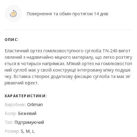
Повернення та обмін протягом 14 днів
ОПИС:
Еластичний ортез гомілковоступного суглоба TN-240 вигот
овлений з надзвичайно міцного матеріалу, що легко розтягу
ється в чотирьох напрямках. М’який ортез на гомілковостоп
ний суглоб має у своїй конструкції інтегровану м’яку подуше
чку. Вставка створює додаткову фіксацію суглоба та має зіг
ріваючий ефект.
ХАРАКТЕРИСТИКИ:
Виробник:
Orliman
Колір:
Бежевий
Тип:
Підтримуючий
Розмір:
S, M, L