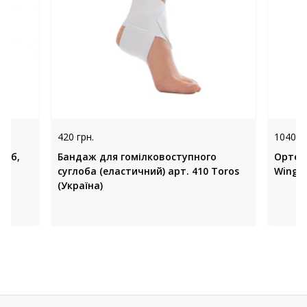
420 грн.
1040 гр
лоб,
Бандаж для гомілковоступного
Ортез 
суглоба (еластичний) арт. 410 Toros
Wing 
(Україна)