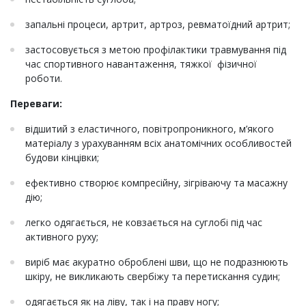
запальні процеси, артрит, артроз, ревматоїдний артрит;
застосовується з метою профілактики травмування під
час спортивного навантаження, тяжкої фізичної
роботи.
Переваги:
відшитий з еластичного, повітропроникного, м’якого
матеріалу з урахуванням всіх анатомічних особливостей
будови кінцівки;
ефективно створює компресійну, зігріваючу та масажну
дію;
легко одягається, не ковзається на суглобі під час
активного руху;
виріб має акуратно оброблені шви, що не подразнюють
шкіру, не викликають свербіжу та перетискання судин;
одягається як на ліву, так і на праву ногу;