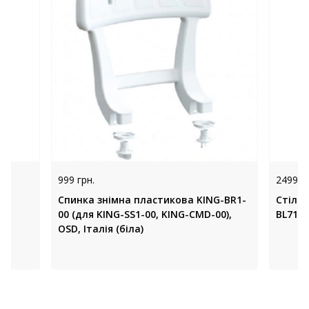
999 грн.
2499 гр
Спинка знімна пластикова KING-BR1-
Стіле
00 (для KING-SS1-00, KING-CMD-00),
BL7101
OSD, Італія (біла)