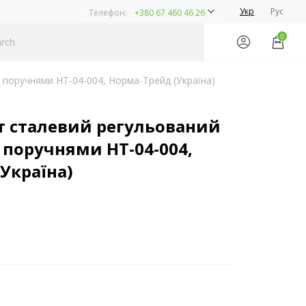
Укр
Рус
Телефон:
+380 67 460 46 26
0
 поручнями НТ-04-004, Норма-Трейд (Україна)
т сталевий регульований
поручнями НТ-04-004,
Україна)