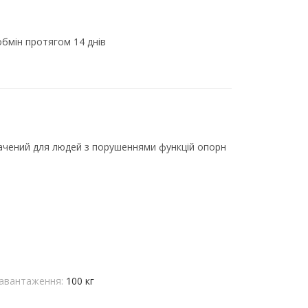
бмін протягом 14 днів
начений для людей з порушеннями функцій опорн
авантаження:
100 кг
м