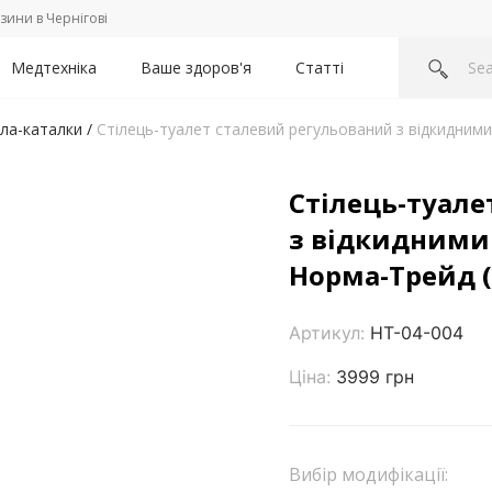
зини в Чернігові
Медтехніка
Ваше здоров'я
Статті
сла-каталки
/
Стілець-туалет сталевий регульований з відкидними
Стілець-туале
з відкидними 
Норма-Трейд (
Артикул:
НТ-04-004
Ціна:
3999 грн
Вибір модифікації: