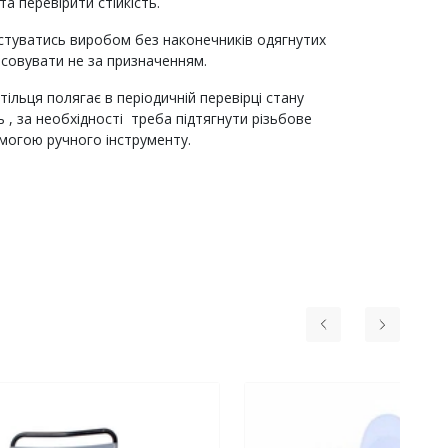
а перевірити стійкість.
туватись виробом без наконечників одягнутих
осовувати не за призначенням.
ільця полягає в періодичній перевірці стану
ь , за необхідності треба підтягнути різьбове
омогою ручного інструменту.