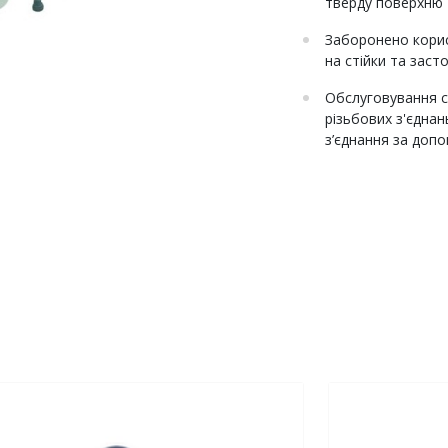
тверду поверхню т
Заборонено корис
на стійки та заст
Обслуговування ст
різьбових з'єднан
з’єднання за доп