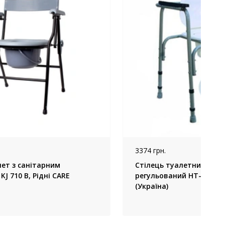
3374 грн.
лет з санітарним
Стілець туалетний ста
J 710 B, Рідні CARE
регульований НТ-04-00
(Україна)