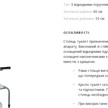
Тип:
З відкидними поручня
Загальна ширина:
60 см
Загальна довжина:
53 см
ОСОБЛИВОСТІ:
Стілець туалет призначен
апарату. Виконаний зі сті
оснащений відкидними підл
оснащені наконечниками з
ємністю з кришкою.
Рама стільця виг
що попереджає ко
Крісло туалет скл
та підлокітників.
стілець необхідн
При використанні 