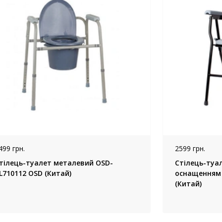
499 грн.
2599 грн.
тілець-туалет металевий OSD-
Стілець-туа
L710112 OSD (Китай)
оснащенням K
(Китай)