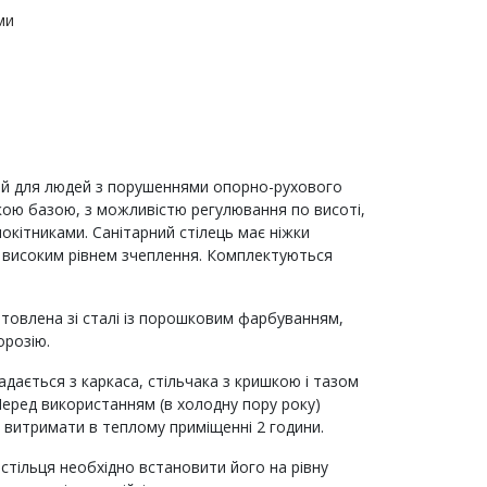
ми
ий для людей з порушеннями опорно-рухового
йкою базою, з можливістю регулювання по висоті,
окітниками. Санітарний стілець має ніжки
 високим рівнем зчеплення. Комплектуються
отовлена зі сталі із порошковим фарбуванням,
розію.
адається з каркаса, стільчака з кришкою і тазом
 Перед використанням (в холодну пору року)
о витримати в теплому приміщенні 2 години.
стільця необхідно встановити його на рівну