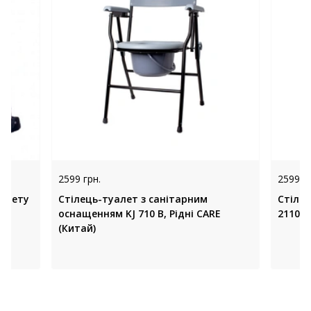
2599 грн.
2599 гр
уалету
Стілець-туалет з санітарним
Стіле
оснащенням KJ 710 B, Рідні CARE
2110С
(Китай)