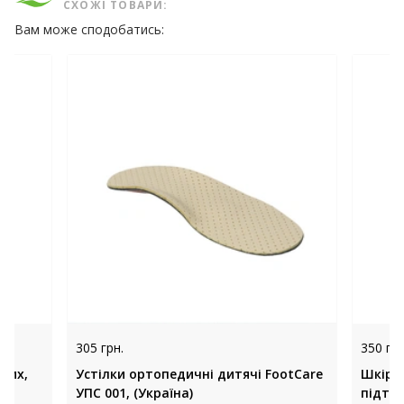
СХОЖІ ТОВАРИ:
Вам може сподобатись:
305 грн.
350 грн
лих,
Устілки ортопедичні дитячі FootCare
Шкірян
УПС 001, (Україна)
підтр