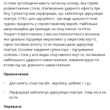
Устілки ортопедичні мають латексну основу, яка сприяє
розвантаженні стопи, пом’якшенню ударного ефекту при
бігу. Супінатор має перфорацію, що забезпечує циркуляцію
повітря. XTR2- шок-адсорбент, три види щільності гелю
чудово працюють у спроектованому виробі. Найбільша
амортизаційна дія припадає на зону плюсні та п’яти.
Покриття виготовлено з високотехнологічного волокна,
яке ідеально підтримує мікроклімат у закритому взутті,
гарно поглинає вологу та не перешкоджає циркуляції
повітря. Основне завдання супінатора – підтримання
склепінь стопи у всіх видах спортивного взуття, поглинання
найбільшого ударного навантаження, знімання відчуття
втоми під час фізичного навантаження.
Призначення
Для занять спортом (біг, аеробіка, шейпінг і т.д.).
Перфорація забезпечує циркуляцію повітря, тому нога не
потіє.
Переваги