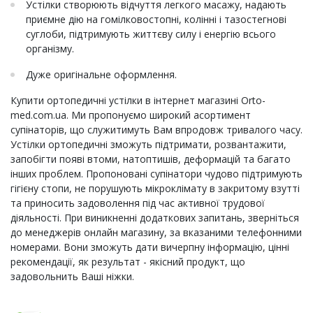
Устілки створюють відчуття легкого масажу, надають
приємне дію на гомілковостопні, колінні і тазостегнові
суглоби, підтримують життєву силу і енергію всього
організму.
Дуже оригінальне оформлення.
Купити ортопедичні устілки в інтернет магазині Orto-
med.com.ua. Ми пропонуємо широкий асортимент
супінаторів, що служитимуть Вам впродовж тривалого часу.
Устілки ортопедичні зможуть підтримати, розвантажити,
запобігти появі втоми, натоптишів, деформацій та багато
інших проблем. Пропоновані супінатори чудово підтримують
гігієну стопи, не порушують мікроклімату в закритому взутті
та приносить задоволення під час активної трудової
діяльності. При виникненні додаткових запитань, зверніться
до менеджерів онлайн магазину, за вказаними телефонними
номерами. Вони зможуть дати вичерпну інформацію, цінні
рекомендації, як результат - якісний продукт, що
задовольнить Ваші ніжки.