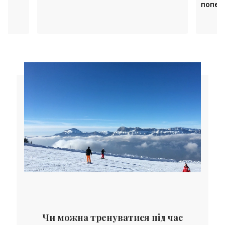
попере
FootCa
Чи можна тренуватися під час