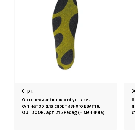
0 грн.
3
Ортопедичні каркасні устілки-
Ш
супінатор для спортивного взуття,
п
OUTDOOR, арт.216 Pedag (Німеччина)
с