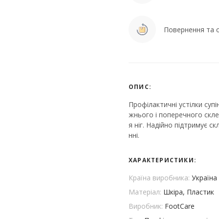
Повернення та о
ОПИС:
Профілактичні устілки суп
жнього і поперечного скл
я ніг. Надійно підтримує 
нні.
ХАРАКТЕРИСТИКИ:
Країна виробника:
Україна
Матеріал:
Шкіра, Пластик
Виробник:
FootCare