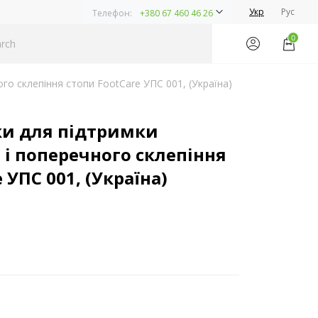
Укр
Рус
Телефон:
+380 67 460 46 26
0
го склепіння стопи FootCare УПС 001, (Україна)
ки для підтримки
і поперечного склепіння
 УПС 001, (Україна)