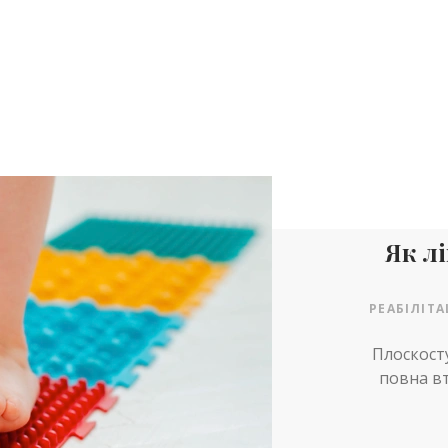
Як л
РЕАБІЛІТА
Плоскосту
повна вт