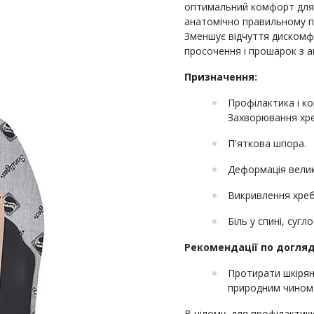
оптимальний комфорт для н
анатомічно правильному п
Зменшує відчуття дискомфо
просочення і прошарок з ак
Призначення:
Профілактика і ко
Захворювання хреб
П'яткова шпора.
Деформація велик
Викривлення хреб
Біль у спині, сугл
Рекомендації по догляд
Протирати шкіря
природним чином
В цілому, для профілактик