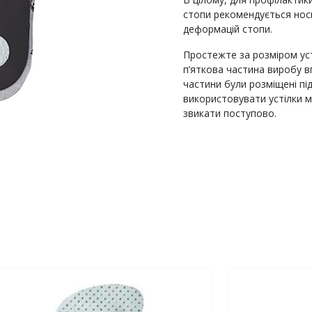
стопи рекомендується носи
деформацій стопи.
Простежте за розміром усті
п’яткова частина виробу вп
частини були розміщені під
використовувати устілки м
звикати поступово.