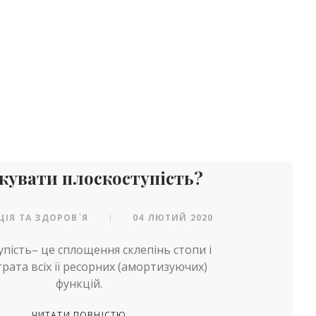
ікувати плоскоступість?
ЦІЯ ТА ЗДОРОВ`Я
04 ЛЮТИЙ 2020
|
пість– це сплощення склепінь стопи і
рата всіх її ресорних (амортизуючих)
функцій.
ЧИТАТИ ПОВНІСТЮ