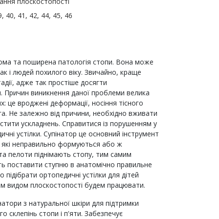
вання плоскостопості
9, 40, 41, 42, 44, 45, 46
дома та поширена патологія стопи. Вона може
так і людей похилого віку. Звичайно, краще
тадії, адже так простіше досягти
я. Причин виникнення даної проблеми велика
их: це вроджені деформації, носіння тісного
ага. Не залежно від причини, необхідно вживати
пустити ускладнень. Справитися із порушенням у
чні устілки. Супінатор це основний інструмент
и, які неправильно формуються або ж
та пелоти піднімають стопу, тим самим
ь поставити ступню в анатомічно правильне
підібрати ортопедичні устілки для дітей
ким видом плоскостопості будем працювати.
натори з натуральної шкіри для підтримки
о склепінь стопи і п'яти. Забезпечує