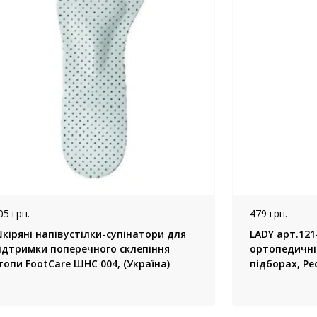
05 грн.
479 грн.
кіряні напівустілки-супінатори для
LADY арт.121- (напівустілки) усті
ідтримки поперечного склепіння
ортопедичні 
топи FootCare ШНС 004, (Україна)
підборах, Pe