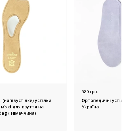
580 грн.
лки
Ортопедичні устілки ВП-
м'які для взуття на
Україна
dag ( Німеччина)