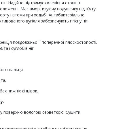
іг. Надійно підтримує склепіння стопи в
оложенні. Має амортизуючу подушечку під п'яту.
рту і втоми при ходьбі. Антибактеріальне
тивованого вугілля забезпечують гігієну ніг.
рекція поздовжньої і поперечної плоскостопості.
та і суглобів ніг.
ого пальця.
та.
обах нижніх кінцівок.
у:
ну поверхню вологою серветкою. Сушити
.
и плоскостопості у дітей під час формування