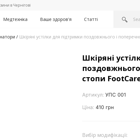
зини в Чернігові
Медтехніка
Ваше здоров'я
Статті
інатори
/
Шкіряні устілки для підтримки поздовжнього і поперечно
Шкіряні устіл
поздовжнього 
стопи FootCare
Артикул:
УПС 001
Ціна:
410 грн
Вибір модифікації: