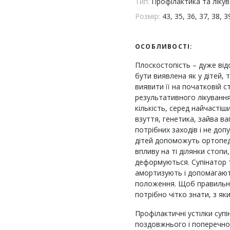
Тип:
Профілактика та ліку
Розмір:
43, 35, 36, 37, 38, 3
ОСОБЛИВОСТІ:
Плоскостопість – дуже ві
бути виявлена як у дітей, 
виявити її на початковій с
результативного лікуванн
кількість, серед найчастіш
взуття, генетика, зайва в
потрібних заходів і не до
дітей допоможуть ортопеди
впливу на ті ділянки стоп
деформуються. Супінатор 
амортизують і допомагают
положення. Щоб правильно 
потрібно чітко знати, з я
Профілактичні устілки супі
поздовжнього і поперечног