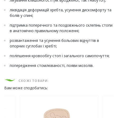
лікування клишоногості (як вродженої, так і набутої);
ліквідація деформацій хребта, усунення дискомфорту та
болів у спині;
підтримка поперечного та поздовжнього склепінь стопи
в анатомічно правильному положенні;
розвантаження та усунення больових відчуттів в
опорних суглобах і хребті;
поліпшення кровообігу стоп і загального самопочуття;
попередження стомлюваності, появи мозолів.
СХОЖІ ТОВАРИ:
Вам може сподобатись: