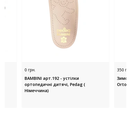
0 грн.
350 грн
BAMBINI арт.192 - устілки
Зимові
ортопедичні дитячі, Pedag (
Ortofi
Німеччина)