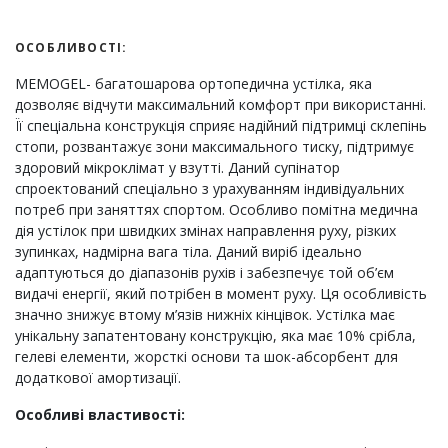
ОСОБЛИВОСТІ:
MEMOGEL- багатошарова ортопедична устілка, яка
дозволяє відчути максимальний комфорт при використанні.
Її спеціальна конструкція сприяє надійний підтримці склепінь
стопи, розвантажує зони максимального тиску, підтримує
здоровий мікроклімат у взутті. Даний супінатор
спроектований спеціально з урахуванням індивідуальних
потреб при заняттях спортом. Особливо помітна медична
дія устілок при швидких змінах направлення руху, різких
зупинках, надмірна вага тіла. Даний виріб ідеально
адаптуються до діапазонів рухів і забезпечує той об’єм
видачі енергії, який потрібен в момент руху. Ця особливість
значно знижує втому м’язів нижніх кінцівок. Устілка має
унікальну запатентовану конструкцію, яка має 10% срібла,
гелеві елементи, жорсткі основи та шок-абсорбент для
додаткової амортизації.
Особливі властивості: