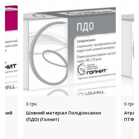
0 грн.
0 грн.
овний
Шовний матеріал Полідіоксанон
Атрав
(ПДО) (Голнит)
ПТФЕ 