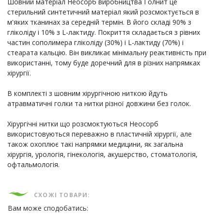
Шовний матеріал Неосорб виробництва Голнит це
стерильний синтетичний матеріал який розсмоктується в
м'яких тканинах за середній термін. В його складі 90% з
гліколіду і 10% з L-лактиду. Покриття складається з рівних
частин сополимера гліколіду (30%) і L-лактиду (70%) і
стеарата кальцію. Він викликає мінімальну реактивність при
використанні, тому буде доречний для в різних напрямках
хірургії.
В комплекті з шовним хірургічною ниткою йдуть
атравматичні голки та нитки різної довжини без голок.
Хірургічні нитки що розсмоктуються Неосорб
використовуються переважно в пластичній хірургії, але
також охоплює такі напрямки медицини, як загальна
хірургія, урологія, гінекологія, акушерство, стоматологія,
офтальмологія.
СХОЖІ ТОВАРИ:
Вам може сподобатись: