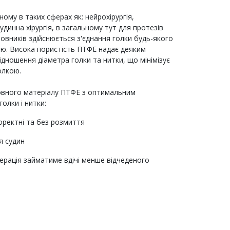
ому в таких сферах як: нейрохірургія,
динна хірургія, в загальному тут для протезів
овників здійснюється з'єднання голки будь-якого
ою. Висока пористість ПТФЕ надає деяким
ідношення діаметра голки та нитки, що мінімізує
олкою.
овного матеріалу ПТФЕ з оптимальним
олки і нитки:
оректні та без розмиття
я судин
перація займатиме вдічі менше відчеденого