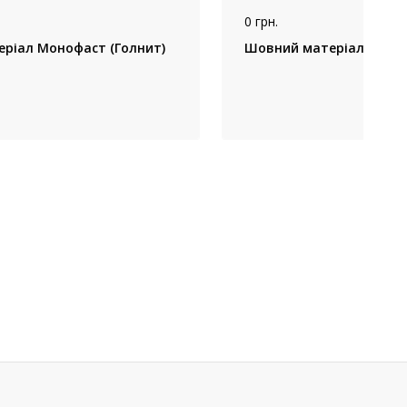
0 грн.
ріал Монофаст (Голнит)
Шовний матеріал Кетгут