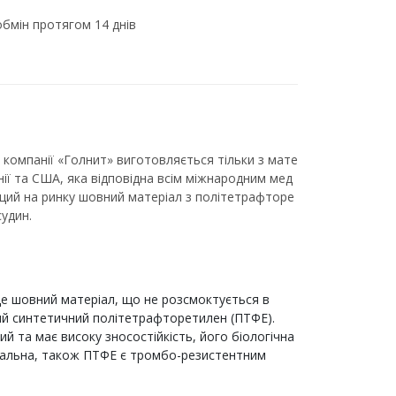
бмін протягом 14 днів
компанії «Голнит» виготовляється тільки з мате
онії та США, яка відповідна всім міжнародним мед
щий на ринку шовний матеріал з політетрафторе
судин.
е шовний матеріал, що не розсмоктується в
вий синтетичний політетрафторетилен (ПТФЕ).
ий та має високу зносостійкість, його біологічна
ідеальна, також ПТФЕ є тромбо-резистентним