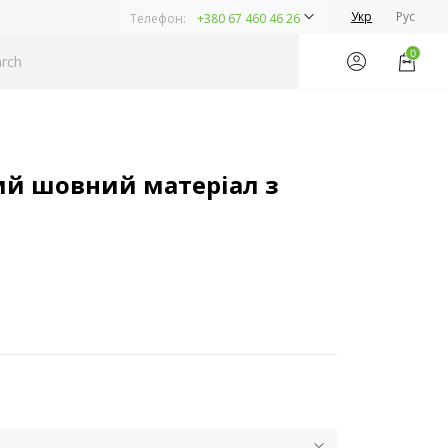
Укр
Рус
Телефон:
+380 67 460 46 26
0
й шовний матеріал з