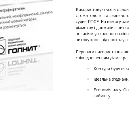
Використовується в основн
стоматологія та серцево-су
судин ПТФЕ. На вимогу зам
діаметру і довжини з нитк
позиціям унікального співв
витоку крові від проколу г
Переваги використання ш
співвідношенням діаметра г
Контури будуть к
Ідеальне з'єднанн
Економія часу. О
таймінгу.