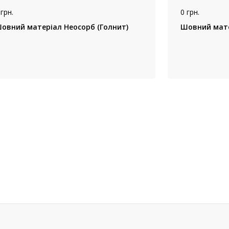
 грн.
0 грн.
Шовний матеріал Неосорб (Голнит)
Шовний мате