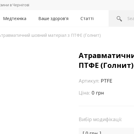
зини в Чернігові
Медтехніка
Ваше здоров'я
Статті
Атравматичний шовний матеріал з ПТФЕ (Голнит)
Атравматични
ПТФЕ (Голнит)
Артикул:
PTFE
Ціна:
0 грн
Вибір модифікації:
[ 0 грн. ]