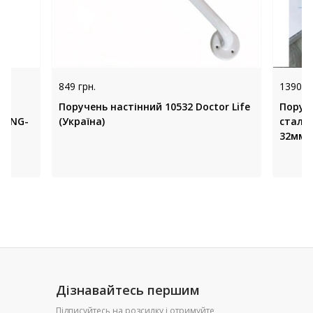
849 грн.
1390 гр
на
Поручень настінний 10532 Doctor Life
Поруч
 KING-
(Україна)
сталі 
32мм -
Украї
Дізнавайтесь першим
Підписуйтесь на розсилку і отримуйте