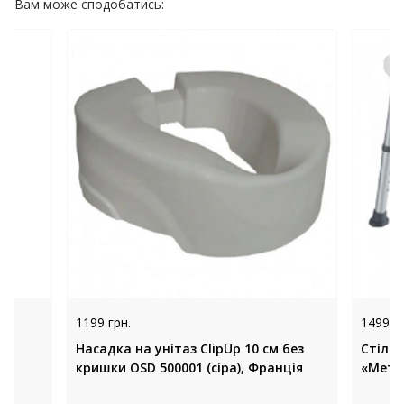
Вам може сподобатись:
1199 грн.
1499 гр
,
Насадка на унітаз ClipUp 10 см без
Стіле
кришки OSD 500001 (сіра), Франція
«Метел