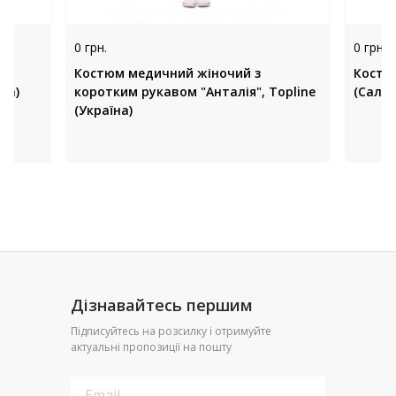
0 грн.
0 грн.
Костюм медичний жіночий з
Костю
їна)
коротким рукавом "Анталія", Topline
(Салат
(Україна)
Дізнавайтесь першим
Підписуйтесь на розсилку і отримуйте
актуальні пропозиції на пошту