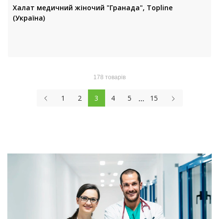
Халат медичний жіночий "Гранада", Topline
(Україна)
178 товарів
...
1
2
3
4
5
15