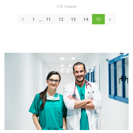
178 товарів
...
1
11
12
13
14
15