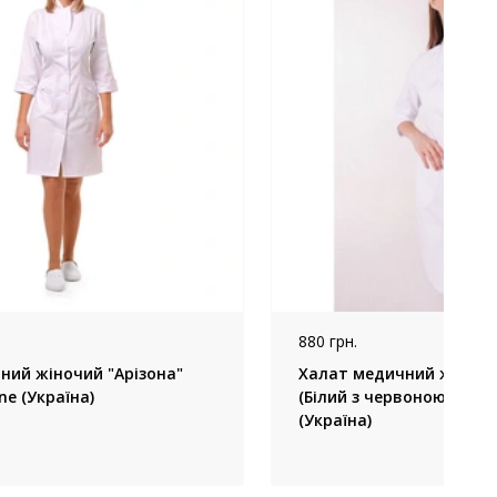
880 грн.
ний жіночий "Арізона"
Халат медичний жіночий
ine (Україна)
(Білий з червоною кнопк
(Україна)