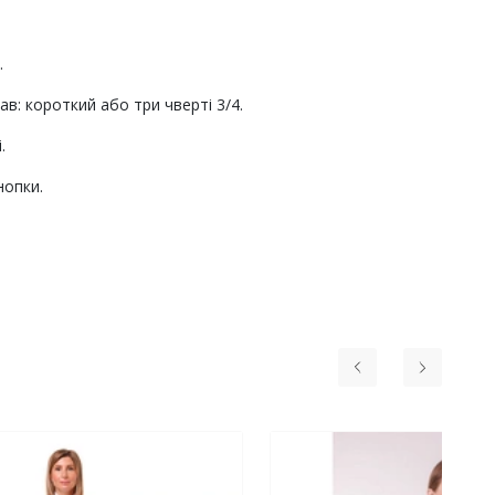
".
в: короткий або три чверті 3/4.
і.
нопки.