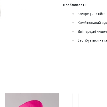
Особливості:
Комірець: "стійка
Комбінований рука
Дві передні кишен
Застібується на к