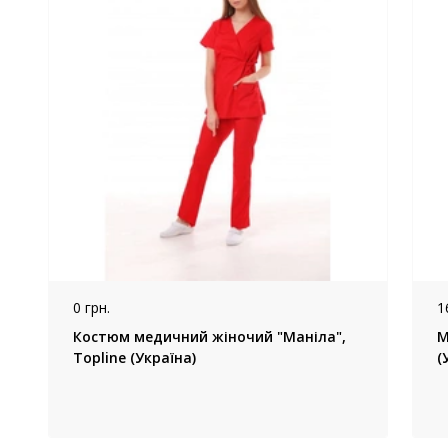
0 грн.
1
Костюм медичний жіночий "Маніла",
М
Topline (Україна)
(