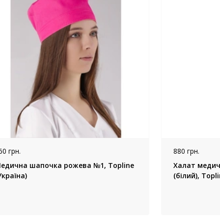
60 грн.
880 грн.
едична шапочка рожева №1, Topline
Халат медич
Україна)
(білий), Topl