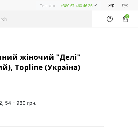
Укр
Рус
Телефон:
+380 67 460 46 26
0
ний жіночий "Делі"
й), Topline (Україна)
2, 54 - 980 грн.