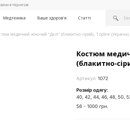
зини в Чернігові
Медтехніка
Ваше здоров'я
Статті
тюм медичний жіночий "Делі" (блакитно-сірий), Topline (Україна)
Костюм медич
(блакитно-сіри
Артикул:
1072
Розмір одягу:
40, 42, 44, 46, 48, 50, 5
56 - 1000 грн.