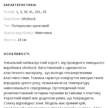
ХАРАКТЕРИСТИКИ:
Розмір:
L, S, M, XL, XXL, XS
Виробник:
ottobock
Тип:
Попереково-крижовий
Країна виробника:
Німеччина
Висота:
24 см
ОСОБЛИВОСТІ:
Унікальний напівжорсткий корсет, від провідного німецького
виробника ottobock. Виготовлений з «дихаючого»
еластичного матеріалу, що володіє гіпоалергенними
властивостями. Тканина гарантує комфортне використання
впродовж цілого року, незважаючи на температуру
навколишнього середовища. Ортопедичний пояс
укомплектований чотирма гнучкими вставками з пластику.
Корсетний виріб має додаткові ремні, що покращують
стяжку відповідної зони. Модель має прямий крій,