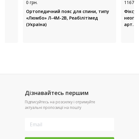
0 грн.
1167 гр
Ортопедичний пояс для спини, типу
Фіксу
«Люмбо» Л-4М-2В, Реабілітімед
неопр
(Україна)
арт. 2
Дізнавайтесь першим
Підписуйтесь на розсилку і отримуйте
актуальні пропозиції на пошту