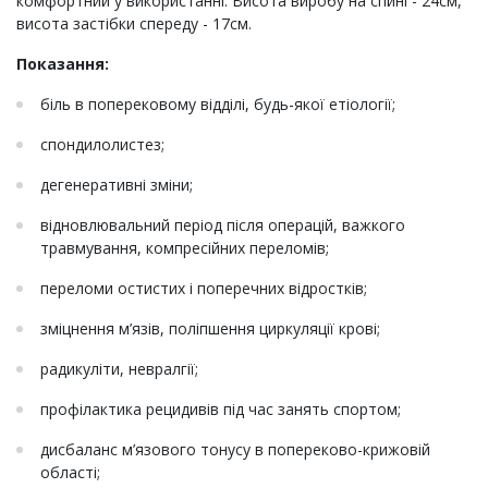
комфортний у використанні. Висота виробу на спині - 24см,
висота застібки спереду - 17см.
Показання:
біль в поперековому відділі, будь-якої етіології;
спондилолистез;
дегенеративні зміни;
відновлювальний період після операцій, важкого
травмування, компресійних переломів;
переломи остистих і поперечних відростків;
зміцнення м’язів, поліпшення циркуляції крові;
радикуліти, невралгії;
профілактика рецидивів під час занять спортом;
дисбаланс м’язового тонусу в попереково-крижовій
області;