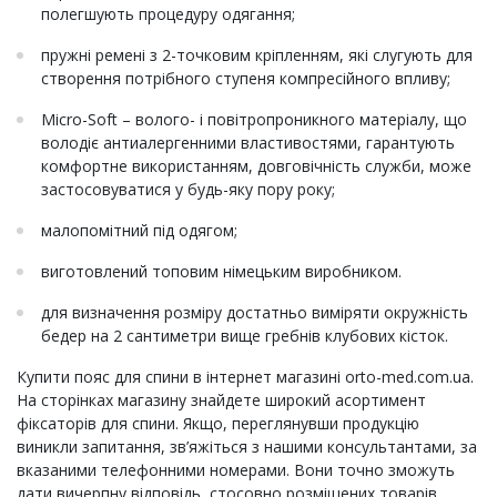
полегшують процедуру одягання;
пружні ремені з 2-точковим кріпленням, які слугують для
створення потрібного ступеня компресійного впливу;
Micro-Soft – волого- і повітропроникного матеріалу, що
володіє антиалергенними властивостями, гарантують
комфортне використанням, довговічність служби, може
застосовуватися у будь-яку пору року;
малопомітний під одягом;
виготовлений топовим німецьким виробником.
для визначення розміру достатньо виміряти окружність
бедер на 2 сантиметри вище гребнів клубових кісток.
Купити пояс для спини в інтернет магазині orto-med.com.ua.
На сторінках магазину знайдете широкий асортимент
фіксаторів для спини. Якщо, переглянувши продукцію
виникли запитання, зв’яжіться з нашими консультантами, за
вказаними телефонними номерами. Вони точно зможуть
дати вичерпну відповідь, стосовно розміщених товарів.