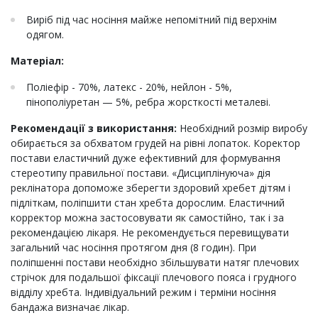
Виріб під час носіння майже непомітний під верхнім
одягом.
Матеріал:
Поліефір - 70%, латекс - 20%, нейлон - 5%,
пінополіуретан — 5%, ребра жорсткості металеві.
Рекомендації з використання:
Необхідний розмір виробу
обирається за обхватом грудей на рівні лопаток. Коректор
постави еластичний дуже ефективний для формування
стереотипу правильної постави. «Дисциплінуюча» дія
реклінатора допоможе зберегти здоровий хребет дітям і
підліткам, поліпшити стан хребта дорослим. Еластичний
корректор можна застосовувати як самостійно, так і за
рекомендацією лікаря. Не рекомендується перевищувати
загальний час носіння протягом дня (8 годин). При
поліпшенні постави необхідно збільшувати натяг плечових
стрічок для подальшої фіксації плечового пояса і грудного
відділу хребта. Індивідуальний режим і терміни носіння
бандажа визначає лікар.