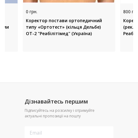
0 грн.
800 грн
Коректор постави ортопедичний
Корек
рами
типу «Ортотест» (кільця Дельбе)
(рекл
ОТ-2 "Реабілітімед" (Україна)
Реабіл
Дізнавайтесь першим
Підписуйтесь на розсилку і отримуйте
актуальні пропозиції на пошту