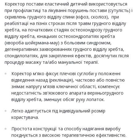
Коректор постави еластичний дитячий використовується
при профілактиці та лікуванні порушень постави (сутулість) і
скривлень грудного відділу спини (кіфоз, сколіоз), при
реабілітації на пізніх строках після травм грудного відділу
хребта, на початкових стадіях остеохондрозу грудного
відділу хребта, юнацьких остеохондропатіях хребта
(хвороба шойєрмана-мау) з больовим синдромом,
дегенеративних захворюваннях грудного відділу хребта,
спондилопатіях, для закріплення ефектів, досягнутих після
процедур масажу та/або мануальної терапії.
Коректор м'яко фіксує плечові суглоби у положенні
відведення назад (реклінація), частково або повністю
знімає напругу м'язів ключичної області, компенсує
недостатність зв'язкового апарата верхньогрудного
відділу хребта, зменшує обсяг руху лопаток.
Легко адаптується під індивідуальний розмір
користувача.
Простота конструкції та способу надягання виробу
поєднується з високою терапевтичною ефективністю.