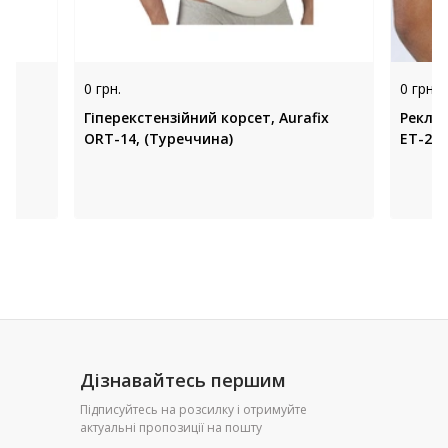
0 грн.
0 грн.
Гіперекстензійний корсет, Aurafix
Реклін
ORT-14, (Туреччина)
ET-210
Дізнавайтесь першим
Підписуйтесь на розсилку і отримуйте
актуальні пропозиції на пошту