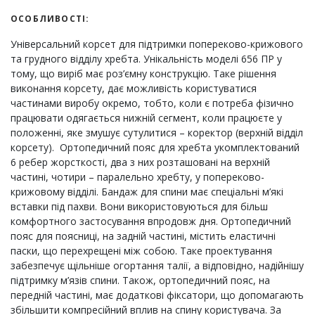
ОСОБЛИВОСТІ:
Універсальний корсет для підтримки попереково-крижового
та грудного відділу хребта. Унікальність моделі 656 ПР у
тому, що виріб має роз’ємну конструкцію. Таке рішення
виконання корсету, дає можливість користуватися
частинами виробу окремо, тобто, коли є потреба фізично
працювати одягається нижній сегмент, коли працюєте у
положенні, яке змушує сутулитися – коректор (верхній відділ
корсету). Ортопедичний пояс для хребта укомплектований
6 ребер жорсткості, два з них розташовані на верхній
частині, чотири – паралельно хребту, у попереково-
крижовому відділі. Бандаж для спини має спеціальні м’які
вставки під пахви. Вони використовуються для більш
комфортного застосування впродовж дня. Ортопедичний
пояс для поясниці, на задній частині, містить еластичні
паски, що перехрещені між собою. Таке проектування
забезпечує щільніше огортання талії, а відповідно, надійнішу
підтримку м’язів спини. Також, ортопедичний пояс, на
передній частині, має додаткові фіксатори, що допомагають
збільшити компресійний вплив на спину користувача. За