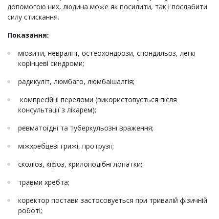
допомогою них, людина може як посилити, так і послабити
силу стискання.
Показання:
міозити, невралгії, остеохондрози, спондильоз, легкі
корінцеві синдроми;
радикуліт, люмбаго, люмбаішалгія;
компресійні переломи (використовується після
консультації з лікарем);
ревматоїдні та туберкульозні враження;
міжхребцеві грижі, протрузії;
сколіоз, кіфоз, крилоподібні лопатки;
травми хребта;
коректор постави застосовується при тривалій фізичній
роботі;