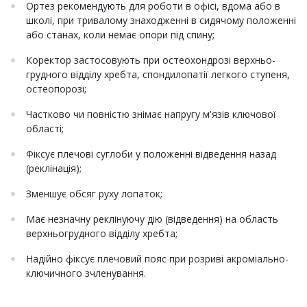
Ортез рекомендують для роботи в офісі, вдома або в
школі, при тривалому знаходженні в сидячому положенні
або станах, коли немає опори під спину;
Коректор застосовують при остеохондрозі верхньо-
грудного відділу хребта, спондилопатії легкого ступеня,
остеопорозі;
Частково чи повністю знімає напругу м'язів ключової
області;
Фіксує плечові суглоби у положенні відведення назад
(реклінація);
Зменшує обсяг руху лопаток;
Має незначну реклінуючу дію (відведення) на область
верхньогрудного відділу хребта;
Надійно фіксує плечовий пояс при розриві акроміально-
ключичного зчленування.