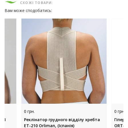
СХОЖІ ТОВАРИ:
Вам може сподобатись:
0 грн.
0 грн.
ції
Реклінатор грудного відділу хребта
Гіпере
ET-210 Orliman, (Іспанія)
ORT-14