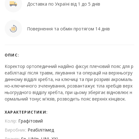
Доставка по Україні від 1 до 5 днів
Повернення та обмін протягом 14 днів
ОПИС:
Коректор ортопедичний надійно фіксує плечовий пояс для р
еабілітації після травм, лікування та операцій на верхньогру
динному відділі хребта, на ключиці та при розриві акроміаль
но-ключичного зчленування, розвантажує тіла хребців верх
ньогрудного відділу хребта, при цьому зберігає відновлює н
ормальний тонус м'язів, розводить пояс верхніх кінцівок.
ХАРАКТЕРИСТИКИ:
Колір:
Графітовий
Виробник:
Реабілітімед
Розмір:
Sp, UNIp, UNI, XXL