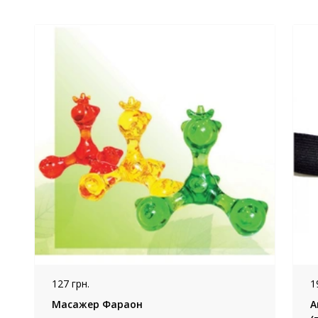
127 грн.
1
Масажер Фараон
А