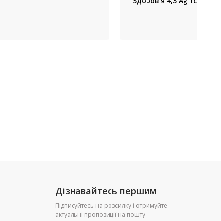
Здоров'я 4,3 Ag 1с.+1с. 
Дізнавайтесь першим
Підписуйтесь на розсилку і отримуйте
актуальні пропозиції на пошту