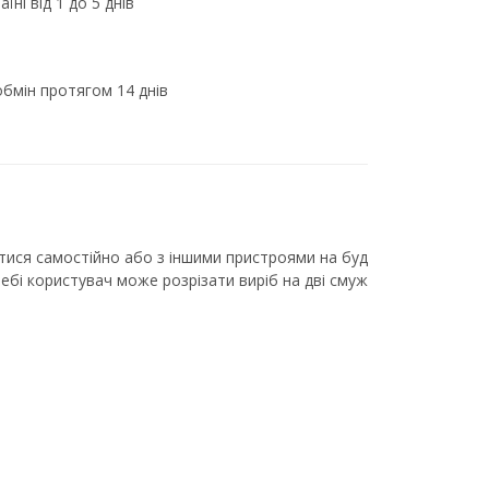
їні від 1 до 5 днів
бмін протягом 14 днів
ися самостійно або з іншими пристроями на буд
требі користувач може розрізати виріб на дві смуж