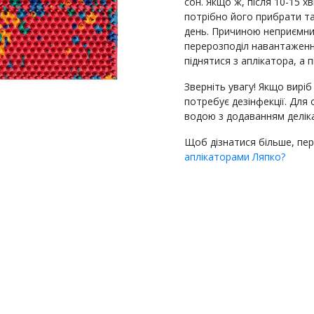
сон. Якщо ж, після 10-15 
потрібно його прибрати та
день. Причиною неприємни
перерозподіл навантаження
піднятися з аплікатора, а п
Зверніть увагу! Якщо виріб
потребує дезінфекції. Дл
водою з додаванням делік
Щоб дізнатися більше, пе
аплікаторами Ляпко?