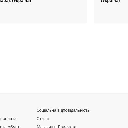
пара), (Україна)
(Україна)
Соціальна відповідальність
а оплата
Статті
 та обмін
Магазин в Прилуках