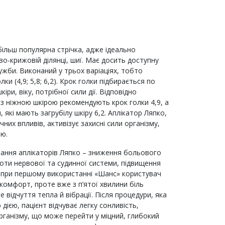
більш популярна стрічка, адже ідеально
о-крижовій ділянці, шиї. Має досить доступну
ужби. Виконаний у трьох варіаціях, тобто
ки (4,9; 5,8; 6,2). Крок голки підбирається по
кіри, віку, потрібної сили дії. Відповідно
з ніжною шкірою рекомендують крок голки 4,9, а
які мають загрубілу шкіру 6,2. Аплікатор Ляпко,
чних впливів, активізує захисні сили організму,
ою.
ання аплікаторів Ляпко – зниження больового
боти нервової та судинної системи, підвищення
, при першому використанні «Шанс» користувач
комфорт, проте вже з п’ятої хвилини біль
відчуття тепла й вібрації. Після процедури, яка
ією, пацієнт відчуває легку сонливість,
рганізму, що може перейти у міцний, глибокий