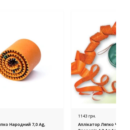
1143 грн.
пко Народний 7,0 Ag,
Аплікатор Ляпко Чарівн