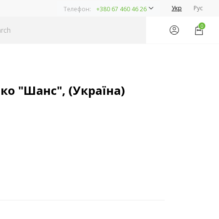
Укр
Рус
Телефон:
+380 67 460 46 26
0
ко "Шанс", (Україна)