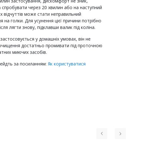
хвилин застосування, дискомфорт не зник,
 спробувати через 20 хвилин або на наступний
х відчуттів може стати неправильний
 на голки. Для усунення цієї причини потрібно
ісля лягти знову, підклавши валик під коліна.
 застосовується у домашніх умовах, він не
я очищення достатньо промивати під проточною
атних миючих засобів.
рейдть за посиланням:
Як користуватися