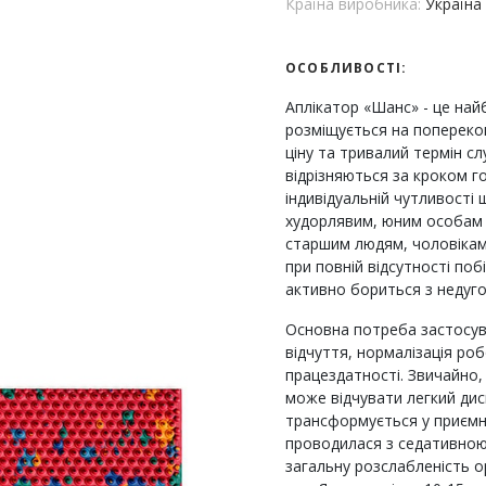
Країна виробника:
Україна
ОСОБЛИВОСТІ:
Аплікатор «Шанс» - це най
розміщується на попереков
ціну та тривалий термін сл
відрізняються за кроком гол
індивідуальній чутливості ш
худорлявим, юним особам 
старшим людям, чоловікам, 
при повній відсутності побі
активно бориться з недуг
Основна потреба застосув
відчуття, нормалізація ро
працездатності. Звичайно
може відчувати легкий дис
трансформується у приємне 
проводилася з седативною д
загальну розслабленість о