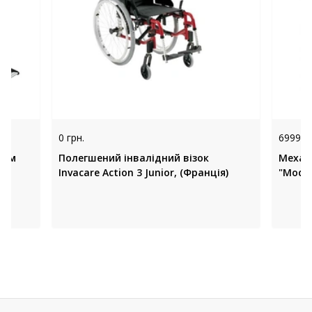
0 грн.
6999 гр
дом
Полегшений інвалідний візок
Механі
а
Invacare Action 3 Junior, (Франція)
"Moder