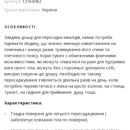
Артикул:
12164/BU
Країна виробника:
Україна
ОСОБЛИВОСТІ:
Завдяки дошці для пересадки інвалідів, немає потреби
піднімати людину, що значно зменшує навантаження на
помічника і знижує ризик травмування його спини та
плечового поясу. Користувачі з обмеженими фізичними
можливостями, які можуть спиратися на руки для підтримки
ваги свого тіла, можуть без сторонньої допомоги собі,
використовуючи цю дошку. Необхідністю такому
пересаджування з'являється декілька разів на день, коли
потрібно переміститися з ліжка на крісло колісне, на стілець
туалет, на сидіння для приймання душу тощо.
Характеристика:
Гладка поверхня для легшого пересаджування (
забезпечує ковзання тіла по поверхні).