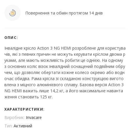
Повернення та обмін протягом 14 днів
ОПИС:
Інвалідне крісло Action 3 NG HEMI розроблене для користува
чів, які з певних причин не можуть керувати кріслом двома р
уками, але мають можливість робити це однією. На одному
з основних коліс візок інвалідний оснащений подвійним обру
чем, що дозволяє обертати кожне колесо окремо або водн
очас обидва. Рама крісла зі складаною конструкцією вигото
влена з міцного алюмінієвого сплаву. Базова версія Action 3
NG HEMI важить лише 14,2 кг, а його максимальне наванта
ження становить 125 кг.
ХАРАКТЕРИСТИКИ:
Виробник:
Invacare
Тип:
Активний