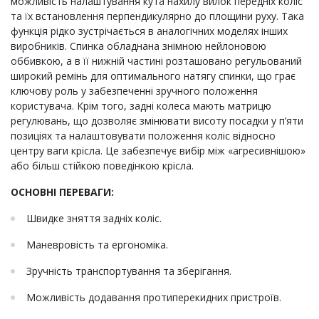
можливість налаштування кута нахилу вилок передніх коліс
та їх встановлення перпендикулярно до площини руху. Така
функція рідко зустрічається в аналогічних моделях інших
виробників. Спинка обладнана знімною нейлоновою
оббивкою, а в її нижній частині розташовано регульований
широкий ремінь для оптимального натягу спинки, що грає
ключову роль у забезпеченні зручного положення
користувача. Крім того, задні колеса мають матрицю
регулювань, що дозволяє змінювати висоту посадки у п’яти
позиціях та налаштовувати положення коліс відносно
центру ваги крісла. Це забезпечує вибір між «агресивнішою»
або більш стійкою поведінкою крісла.
ОСНОВНІ ПЕРЕВАГИ:
Швидке зняття задніх коліс.
Маневровість та ергономіка.
Зручність транспортування та зберігання.
Можливість додавання протиперекидних пристроїв.