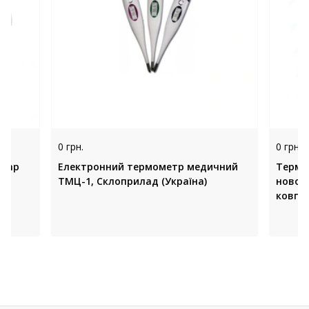
0 грн.
0 грн.
Temp
Електронний термометр медичний
Термо
ТМЦ-1, Склоприлад (Україна)
новон
ковпа
(Украї