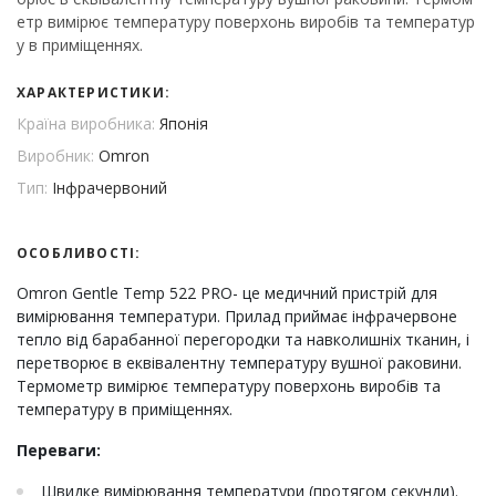
етр вимірює температуру поверхонь виробів та температур
у в приміщеннях.
ХАРАКТЕРИСТИКИ:
Країна виробника:
Японія
Виробник:
Omron
Тип:
Інфрачервоний
ОСОБЛИВОСТІ:
Omron Gentle Temp 522 PRO- це медичний пристрій для
вимірювання температури. Прилад приймає інфрачервоне
тепло від барабанної перегородки та навколишніх тканин, і
перетворює в еквівалентну температуру вушної раковини.
Термометр вимірює температуру поверхонь виробів та
температуру в приміщеннях.
Переваги:
Швидке вимірювання температури (протягом секунди).