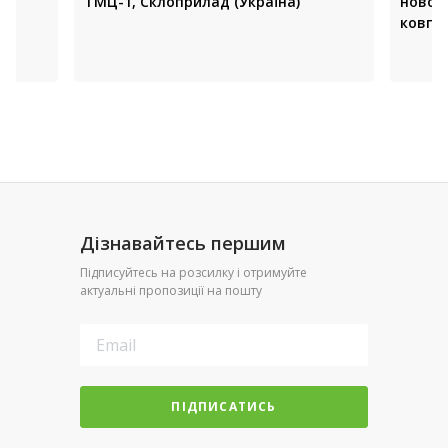
ТМЦ-1, Склоприлад (Україна)
новон
ковпа
(Украї
Дізнавайтесь першим
Підписуйтесь на розсилку і отримуйте
актуальні пропозиції на пошту
ПІДПИСАТИСЬ