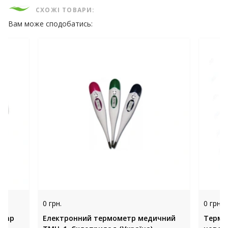
СХОЖІ ТОВАРИ:
Вам може сподобатись:
0 грн.
0 грн.
Temp
Електронний термометр медичний
Термо